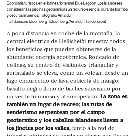
Economía turística en el balneario termal Blue Lagoon
Los islandeses
consideran las piscinas geotérmicas un recurso esencial durante los fríos
y oscuros inviernos. Fotógrafo: Arnaldur
Halldorsson/Bloomberg
(Bloomberg/Arnaldur Halldorsson)
A poca distancia en coche de la montaña, la
central eléctrica de Hellisheiði muestra todos
los beneficios que pueden obtenerse de la
abundante energía geotérmica. Rodeado de
colinas, su centro de visitantes triangular y
acristalado se eleva, como un volcán, desde un
lago endurecido de lava cubierta de musgo;
basalto negro lleno de baches suavizado por
un verde luminoso y aterciopelado.
La zona es
también un lugar de recreo; las rutas de
senderismo serpentean por el campo
geotérmico y los caballos islandeses llevan a
los jinetes por los valles,
junto a la red de
tuberías pintadas de verde en zigzag que llevan