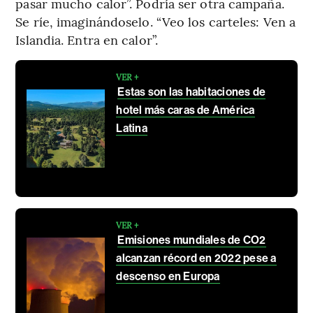
pasar mucho calor”. Podría ser otra campaña.
Se ríe, imaginándoselo. “Veo los carteles: Ven a
Islandia. Entra en calor”.
VER +
Estas son las habitaciones de
hotel más caras de América
Latina
VER +
Emisiones mundiales de CO2
alcanzan récord en 2022 pese a
descenso en Europa