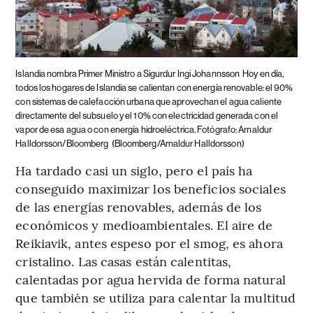
Islandia nombra Primer Ministro a Sigurdur Ingi Johannsson
Hoy en día,
todos los hogares de Islandia se calientan con energía renovable: el 90%
con sistemas de calefacción urbana que aprovechan el agua caliente
directamente del subsuelo y el 10% con electricidad generada con el
vapor de esa agua o con energía hidroeléctrica. Fotógrafo: Arnaldur
Halldorsson/Bloomberg
(Bloomberg/Arnaldur Halldorsson)
Ha tardado casi un siglo, pero el país ha
conseguido maximizar los beneficios sociales
de las energías renovables, además de los
económicos y medioambientales. El aire de
Reikiavik, antes espeso por el smog, es ahora
cristalino. Las casas están calentitas,
calentadas por agua hervida de forma natural
que también se utiliza para calentar la multitud