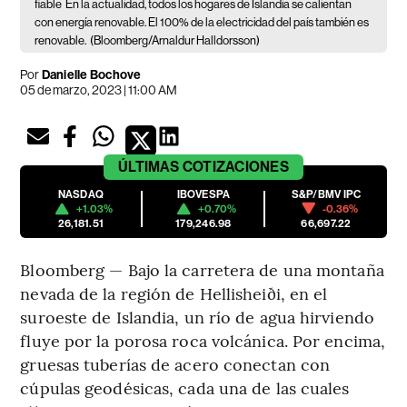
fiable
En la actualidad, todos los hogares de Islandia se calientan
con energía renovable. El 100% de la electricidad del país también es
renovable.
(Bloomberg/Arnaldur Halldorsson)
Por
Danielle Bochove
05 de marzo, 2023 | 11:00 AM
ÚLTIMAS
COTIZACIONES
NASDAQ
IBOVESPA
S&P/BMV IPC
+1.03%
+0.70%
-0.36%
26,181.51
179,246.98
66,697.22
Bloomberg — Bajo la carretera de una montaña
nevada de la región de Hellisheiði, en el
suroeste de Islandia, un río de agua hirviendo
fluye por la porosa roca volcánica. Por encima,
gruesas tuberías de acero conectan con
cúpulas geodésicas, cada una de las cuales