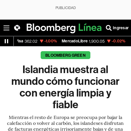
PUBLICIDAD
Ingresar
-1.00%
MercadoLibre
-0.02%
Banco de Bogo
62.02
1,900.05
BLOOMBERG GREEN
Islandia muestra al
mundo cómo funcionar
con energía limpia y
fiable
Mientras el resto de Europa se preocupa por bajar la
calefacción o volver al carbón, los islandeses disfrutan
de facturas energéticas irrisoriamente bajas y de una