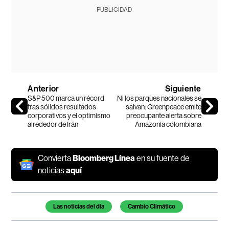
PUBLICIDAD
Anterior
Siguiente
S&P 500 marca un récord
Ni los parques nacionales se
tras sólidos resultados
salvan: Greenpeace emite
corporativos y el optimismo
preocupante alerta sobre
alrededor de Irán
Amazonía colombiana
Convierta
Bloomberg Línea
en su fuente de
noticias
aquí
Temas de este artículo
Las noticias del día
Cambio Climático