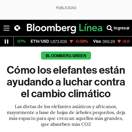
PUBLICIDAD
Ingresar
%
ETH/USD
-0.08%
Visa
-0.08%
Mercado
1,873.835
369.29
BLOOMBERG GREEN
Cómo los elefantes están
ayudando a luchar contra
el cambio climático
Las dietas de los elefantes asiáticos y africanos,
mayormente a base de hojas de árboles pequeños, deja
más espacio para que crezcan aquellos más grandes,
que absorben más CO2