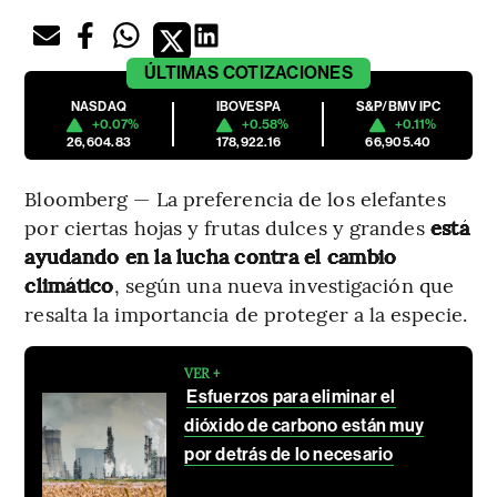
ÚLTIMAS
COTIZACIONES
NASDAQ
IBOVESPA
S&P/BMV IPC
+0.07%
+0.58%
+0.11%
26,604.83
178,922.16
66,905.40
Bloomberg — La preferencia de los elefantes
por ciertas hojas y frutas dulces y grandes
está
ayudando en la lucha contra el cambio
climático
, según una nueva investigación que
resalta la importancia de proteger a la especie.
VER +
Esfuerzos para eliminar el
dióxido de carbono están muy
por detrás de lo necesario