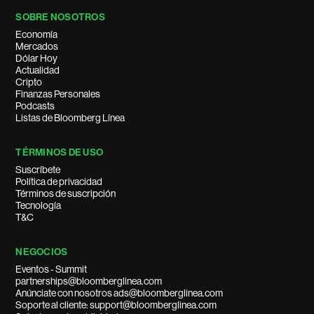
SOBRE NOSOTROS
Economía
Mercados
Dólar Hoy
Actualidad
Cripto
Finanzas Personales
Podcasts
Listas de Bloomberg Línea
TÉRMINOS DE USO
Suscríbete
Política de privacidad
Términos de suscripción
Tecnología
T&C
NEGOCIOS
Eventos - Summit
partnerships@bloomberglinea.com
Anúnciate con nosotros ads@bloomberglinea.com
Soporte al cliente: support@bloomberglinea.com