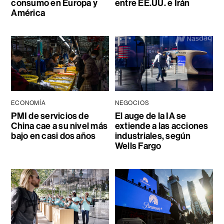
consumo en Europa y
entre EE.UU. e Irán
América
ECONOMÍA
NEGOCIOS
PMI de servicios de
El auge de la IA se
China cae a su nivel más
extiende a las acciones
bajo en casi dos años
industriales, según
Wells Fargo