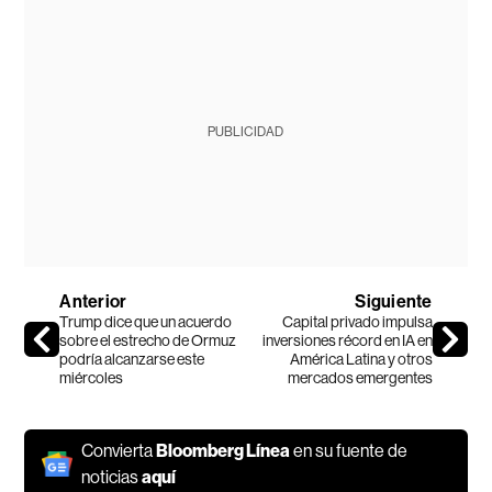
PUBLICIDAD
Anterior
Siguiente
Trump dice que un acuerdo
Capital privado impulsa
sobre el estrecho de Ormuz
inversiones récord en IA en
podría alcanzarse este
América Latina y otros
miércoles
mercados emergentes
Convierta
Bloomberg Línea
en su fuente de
noticias
aquí