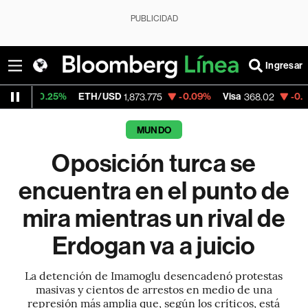
PUBLICIDAD
Ingresar
ETH/USD
-0.09%
Visa
-0.42%
MercadoLi
1,873.775
368.02
MUNDO
Oposición turca se
encuentra en el punto de
mira mientras un rival de
Erdogan va a juicio
La detención de Imamoglu desencadenó protestas
masivas y cientos de arrestos en medio de una
represión más amplia que, según los críticos, está