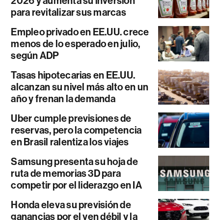
2026 y aumenta su inversión
para revitalizar sus marcas
Empleo privado en EE.UU. crece
menos de lo esperado en julio,
según ADP
Tasas hipotecarias en EE.UU.
alcanzan su nivel más alto en un
año y frenan la demanda
Uber cumple previsiones de
reservas, pero la competencia
en Brasil ralentiza los viajes
Samsung presenta su hoja de
ruta de memorias 3D para
competir por el liderazgo en IA
Honda eleva su previsión de
ganancias por el yen débil y la