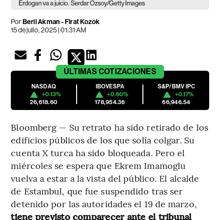
Erdogan va a juicio.
Serdar Ozsoy/Getty Images
Por
Beril Akman - Firat Kozok
15 de julio, 2025 | 01:31 AM
ÚLTIMAS
COTIZACIONES
NASDAQ
IBOVESPA
S&P/BMV IPC
+0.13%
+0.60%
+0.17%
26,618.60
178,954.36
66,946.54
Bloomberg — Su retrato ha sido retirado de los
edificios públicos de los que solía colgar. Su
cuenta X turca ha sido bloqueada. Pero el
miércoles se espera que Ekrem Imamoglu
vuelva a estar a la vista del público. El alcalde
de Estambul, que fue suspendido tras ser
detenido por las autoridades el 19 de marzo,
tiene previsto comparecer ante el tribunal