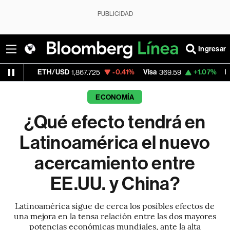
PUBLICIDAD
Ingresar
TH/USD
-0.41%
Visa
+1.07%
MercadoLibre
1,867.725
369.59
ECONOMÍA
¿Qué efecto tendrá en
Latinoamérica el nuevo
acercamiento entre
EE.UU. y China?
Latinoamérica sigue de cerca los posibles efectos de
una mejora en la tensa relación entre las dos mayores
potencias económicas mundiales, ante la alta