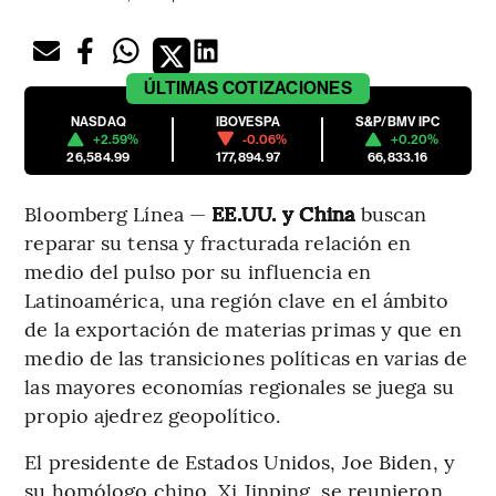
ÚLTIMAS
COTIZACIONES
NASDAQ
IBOVESPA
S&P/BMV IPC
+2.59%
-0.06%
+0.20%
26,584.99
177,894.97
66,833.16
Bloomberg Línea —
EE.UU. y China
buscan
reparar su tensa y fracturada relación en
medio del pulso por su influencia en
Latinoamérica, una región clave en el ámbito
de la exportación de materias primas y que en
medio de las transiciones políticas en varias de
las mayores economías regionales se juega su
propio ajedrez geopolítico.
El presidente de Estados Unidos, Joe Biden, y
su homólogo chino, Xi Jinping, se reunieron