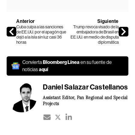
Anterior
Siguiente
Cuba culpa a las sanciones
Trump revoca visado de la
de EE.UU. por el apagón que
embajadora de Brasil en
dejó a la isla sin luz casi 36
EE.UU. en medio de disputa
horas
diplomática
Convierta
Bloomberg Línea
en su fuente de
noticias
aquí
Daniel Salazar Castellanos
Assistant Editor, Pan Regional and Special
Projects