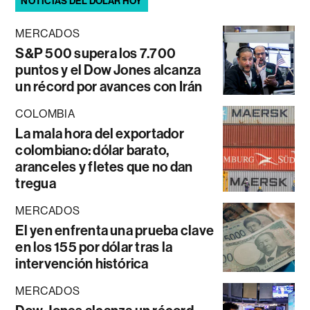
NOTICIAS DEL DÓLAR HOY
MERCADOS
S&P 500 supera los 7.700
puntos y el Dow Jones alcanza
un récord por avances con Irán
COLOMBIA
La mala hora del exportador
colombiano: dólar barato,
aranceles y fletes que no dan
tregua
MERCADOS
El yen enfrenta una prueba clave
en los 155 por dólar tras la
intervención histórica
MERCADOS