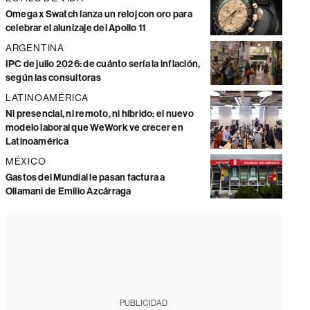
Omega x Swatch lanza un reloj con oro para
celebrar el alunizaje del Apollo 11
ARGENTINA
IPC de julio 2026: de cuánto sería la inflación,
según las consultoras
LATINOAMÉRICA
Ni presencial, ni remoto, ni híbrido: el nuevo
modelo laboral que WeWork ve crecer en
Latinoamérica
MÉXICO
Gastos del Mundial le pasan factura a
Ollamani de Emilio Azcárraga
PUBLICIDAD