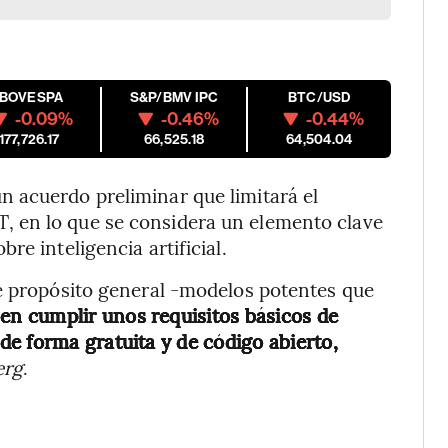
IBOVESPA
S&P/BMV IPC
BTC/USD
-0.09%
-0.46%
-0.44%
177,726.17
66,525.18
64,504.04
 acuerdo preliminar que limitará el
 en lo que se considera un elemento clave
re inteligencia artificial.
de propósito general -modelos potentes que
en cumplir unos requisitos básicos de
e forma gratuita y de código abierto,
erg
.