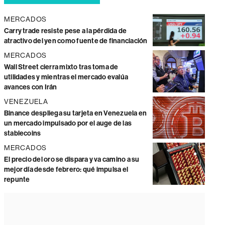
MERCADOS
Carry trade resiste pese a la pérdida de
atractivo del yen como fuente de financiación
MERCADOS
Wall Street cierra mixto tras toma de
utilidades y mientras el mercado evalúa
avances con Irán
VENEZUELA
Binance despliega su tarjeta en Venezuela en
un mercado impulsado por el auge de las
stablecoins
MERCADOS
El precio del oro se dispara y va camino a su
mejor día desde febrero: qué impulsa el
repunte