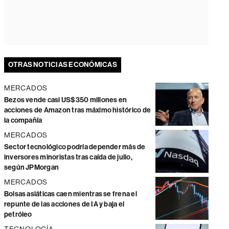
OTRAS NOTICIAS ECONÓMICAS
MERCADOS
Bezos vende casi US$350 millones en
acciones de Amazon tras máximo histórico de
la compañía
MERCADOS
Sector tecnológico podría depender más de
inversores minoristas tras caída de julio,
según JPMorgan
MERCADOS
Bolsas asiáticas caen mientras se frena el
repunte de las acciones de IA y baja el
petróleo
TECNOLOGÍA