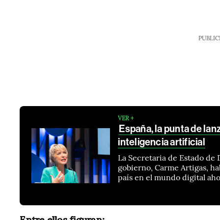
PUBLIC
VER +
España, la punta de lan
inteligencia artificial
La Secretaria de Estado de Di
gobierno, Carme Artigas, hab
país en el mundo digital aho
Entre ellos figuran: