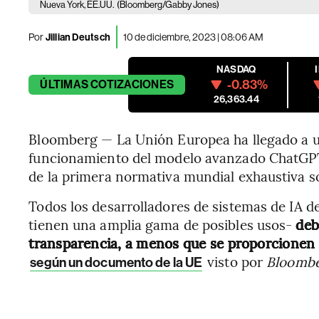
Nueva York, EE.UU.
(Bloomberg/Gabby Jones)
Por
Jillian Deutsch
10 de diciembre, 2023 | 08:06 AM
NASDAQ
-0.83%
ÚLTIMAS
COTIZACIONES
26,363.44
Bloomberg — La Unión Europea ha llegado a un
funcionamiento del modelo avanzado ChatGPT,
de la primera normativa mundial exhaustiva sob
Todos los desarrolladores de sistemas de IA 
tienen una amplia gama de posibles usos-
deb
transparencia, a menos que se proporcionen d
visto por
Bloomb
según un documento de la UE