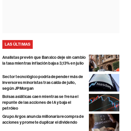
LAS ÚLTIMAS
Analistas prevén que Banxico deje sin cambio
la tasa mientras inflación baja a 3,13% en julio
Sector tecnológico podría depender más de
inversores minoristas tras caída de julio,
según JPMorgan
Bolsas asiáticas caen mientras se frena el
repunte de las acciones de IA y baja el
petróleo
Grupo Argos anuncia millonaria recompra de
acciones y promete duplicar el dividendo