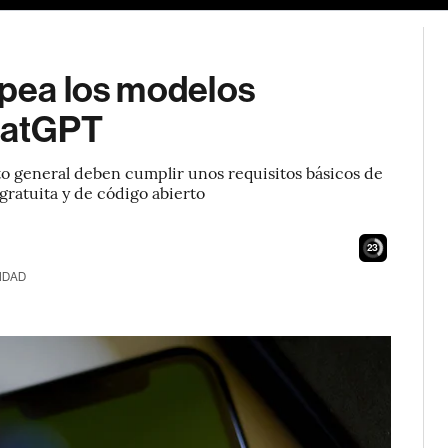
opea los modelos
hatGPT
to general deben cumplir unos requisitos básicos de
ratuita y de código abierto
22
IDAD