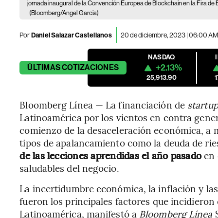
jornada inaugural de la Convención Europea de Blockchain en la Fira de 
(Bloomberg/Angel Garcia)
Por
Daniel Salazar Castellanos
20 de diciembre, 2023 | 06:00 A
NASDAQ
+2.13%
ÚLTIMAS
COTIZACIONES
25,913.90
Bloomberg Línea — La financiación de
startu
Latinoamérica por los vientos en contra genera
comienzo de la desaceleración económica, a 
tipos de apalancamiento como la deuda de rie
de las lecciones aprendidas el año pasado
en 
saludables del negocio.
La incertidumbre económica, la inflación y las
fueron los principales factores que incidieron 
Latinoamérica, manifestó a
Bloomberg Línea
S