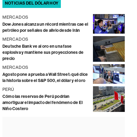
NOTICIAS DEL DÓLAR HOY
MERCADOS
Dow Jones alcanza un récord mientras cae el
petróleo por señales de alivio desde Irán
MERCADOS
Deutsche Bank ve al oro en una fase
explosiva y mantiene sus proyecciones de
precio
MERCADOS
Agosto pone a prueba a Wall Street: qué dice
la historia sobre el S&P 500, el dólar y el oro
PERÚ
Cómo las reservas de Perú podrían
amortiguar el impacto del fenómeno de El
Niño Costero