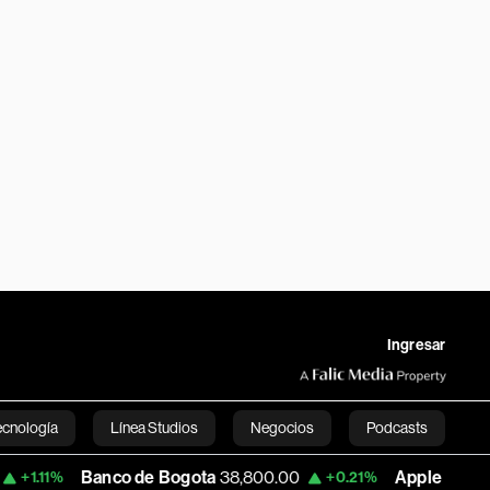
Ingresar
ecnología
Línea Studios
Negocios
Podcasts
Banco de Bogota
38,800.00
Apple
303.27
+0.21%
-1.74%
English