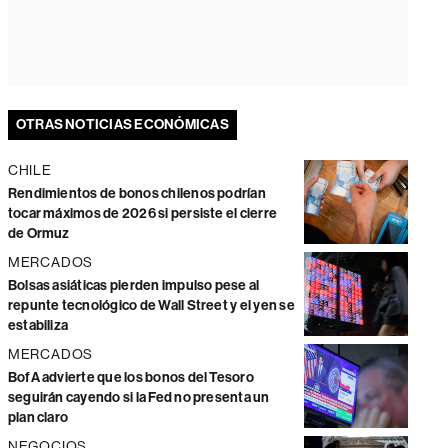
OTRAS NOTICIAS ECONÓMICAS
CHILE
Rendimientos de bonos chilenos podrían
tocar máximos de 2026 si persiste el cierre
de Ormuz
MERCADOS
Bolsas asiáticas pierden impulso pese al
repunte tecnológico de Wall Street y el yen se
estabiliza
MERCADOS
BofA advierte que los bonos del Tesoro
seguirán cayendo si la Fed no presenta un
plan claro
NEGOCIOS