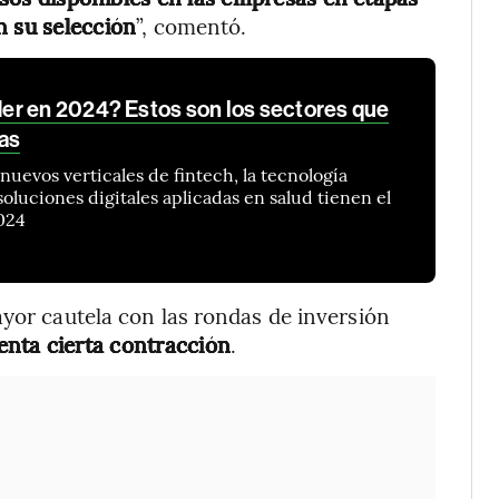
n su selección
”, comentó.
er en 2024? Estos son los sectores que
as
os nuevos verticales de fintech, la tecnología
 soluciones digitales aplicadas en salud tienen el
024
ayor cautela con las rondas de inversión
enta cierta contracción
.