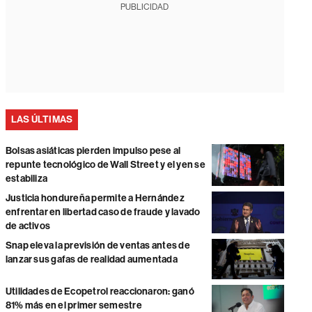
PUBLICIDAD
LAS ÚLTIMAS
Bolsas asiáticas pierden impulso pese al
repunte tecnológico de Wall Street y el yen se
estabiliza
Justicia hondureña permite a Hernández
enfrentar en libertad caso de fraude y lavado
de activos
Snap eleva la previsión de ventas antes de
lanzar sus gafas de realidad aumentada
Utilidades de Ecopetrol reaccionaron: ganó
81% más en el primer semestre