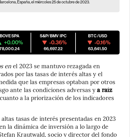
Barcelona, España, el miércoles 25 de octubre de 2023.
M
IBOVESPA
S&P/BMV IPC
BTC/USD
+0.00%
-0.36%
-0.16%
178,000.24
66,697.22
63,641.50
ps en
el 2023 se mantuvo rezagada en
dos por las tasas de interés altas y el
medida que las empresas optaban por otros
sgo ante las condiciones adversas y
a raíz
cuanto a la priorización de los indicadores
 altas tasas de interés presentadas en 2023
en la dinámica de inversión a lo largo de
tefan Krautwald, socio y director del fondo