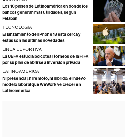
Los 10 países de Latinoamérica en donde los
bancos generan más utilidades, según
Felaban
TECNOLOGÍA
El lanzamiento del iPhone 18 está cerca y
estas son las últimas novedades
LÍNEA DEPORTIVA
La UEFA estudia boicotear torneos de la FIFA
por su plan de abrirse a inversión privada
LATINOAMÉRICA
Ni presencial, ni remoto, ni híbrido: el nuevo
modelo laboral que WeWork ve crecer en
Latinoamérica