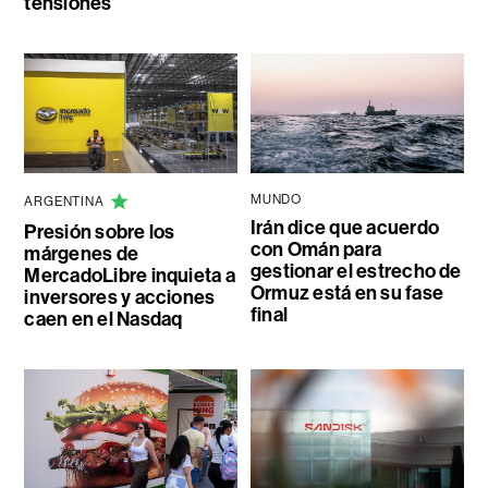
tensiones
MUNDO
ARGENTINA
Irán dice que acuerdo
Presión sobre los
con Omán para
márgenes de
gestionar el estrecho de
MercadoLibre inquieta a
Ormuz está en su fase
inversores y acciones
final
caen en el Nasdaq