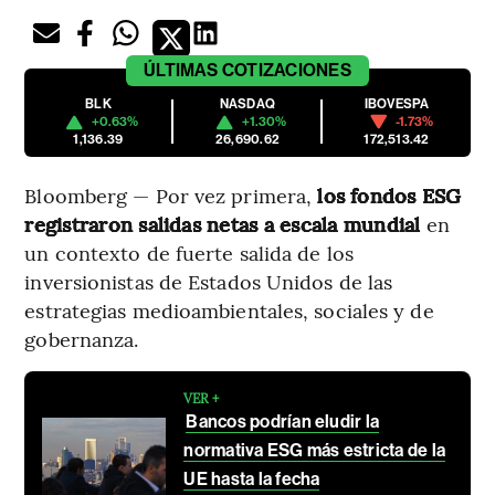
ÚLTIMAS
COTIZACIONES
BLK
NASDAQ
IBOVESPA
+0.63%
+1.30%
-1.73%
1,136.39
26,690.62
172,513.42
Bloomberg — Por vez primera,
los fondos ESG
registraron salidas netas a escala mundial
en
un contexto de fuerte salida de los
inversionistas de Estados Unidos de las
estrategias medioambientales, sociales y de
gobernanza.
VER +
Bancos podrían eludir la
normativa ESG más estricta de la
UE hasta la fecha