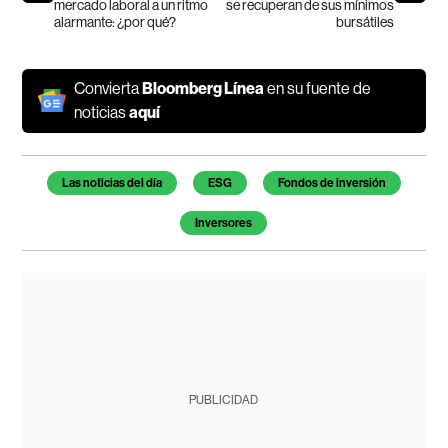
mercado laboral a un ritmo
se recuperan de sus mínimos
alarmante: ¿por qué?
bursátiles
Convierta
Bloomberg Línea
en su fuente de
noticias
aquí
Temas de este artículo
Las noticias del día
ESG
Fondos de inversión
Inversores
PUBLICIDAD