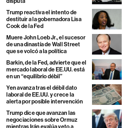
disputa
Trump reactiva el intento de
destituir a la gobernadora Lisa
Cook de la Fed
Muere John Loeb Jr., el sucesor
de una dinastía de Wall Street
que se volcó a la política
Barkin, de la Fed, advierte que el
mercado laboral de EE.UU. está
en un “equilibrio débil”
Yen avanza tras el débil dato
laboral de EE.UU. y crece la
alerta por posible intervención
Trump dice que avanzan las
negociaciones sobre Ormuz
mientras Irán evalúa veto a