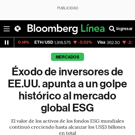
PUBLICIDAD
Ingresar
%
ETH/USD
-0.02%
Visa
-2.15%
MercadoL
1,918.575
362.50
MERCADOS
Éxodo de inversores de
EE.UU. apunta a un golpe
histórico al mercado
global ESG
El valor de los activos de los fondos ESG mundiales
continuó creciendo hasta alcanzar los US$3 billones
en total