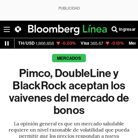
PUBLICIDAD
Ingresar
/USD
-0.03%
Visa
-0.13%
MercadoLibre
1,866.858
365.67
1,9
MERCADOS
Pimco, DoubleLine y
BlackRock aceptan los
vaivenes del mercado de
bonos
La opinión general es que un mercado saludable
requiere un nivel razonable de volatilidad que pueda
permitir que los precios respondan a nueva