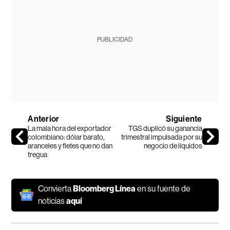
PUBLICIDAD
Anterior
Siguiente
La mala hora del exportador
TGS duplicó su ganancia
colombiano: dólar barato,
trimestral impulsada por su
aranceles y fletes que no dan
negocio de líquidos
tregua
Convierta
Bloomberg Línea
en su fuente de
noticias
aquí