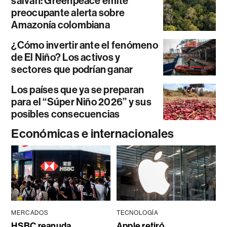
salvan: Greenpeace emite
preocupante alerta sobre
Amazonía colombiana
¿Cómo invertir ante el fenómeno
de El Niño? Los activos y
sectores que podrían ganar
Los países que ya se preparan
para el “Súper Niño 2026” y sus
posibles consecuencias
Económicas e internacionales
MERCADOS
TECNOLOGÍA
HSBC reanuda
Apple retiró