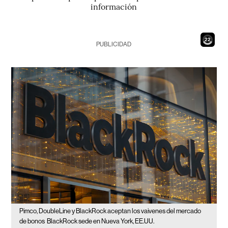
información
20
PUBLICIDAD
Pimco, DoubleLine y BlackRock aceptan los vaivenes del mercado
de bonos
BlackRock sede en Nueva York, EE.UU.