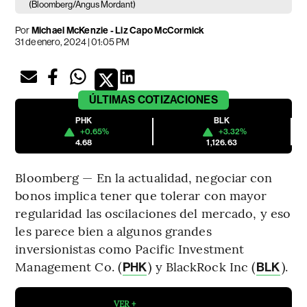
(Bloomberg/Angus Mordant)
Por
Michael McKenzie - Liz Capo McCormick
31 de enero, 2024 | 01:05 PM
ÚLTIMAS
COTIZACIONES
PHK
BLK
+0.65%
+3.32%
4.68
1,126.63
Bloomberg — En la actualidad, negociar con
bonos implica tener que tolerar con mayor
regularidad las oscilaciones del mercado, y eso
les parece bien a algunos grandes
inversionistas como Pacific Investment
Management Co. (
) y BlackRock Inc (
).
PHK
BLK
VER +