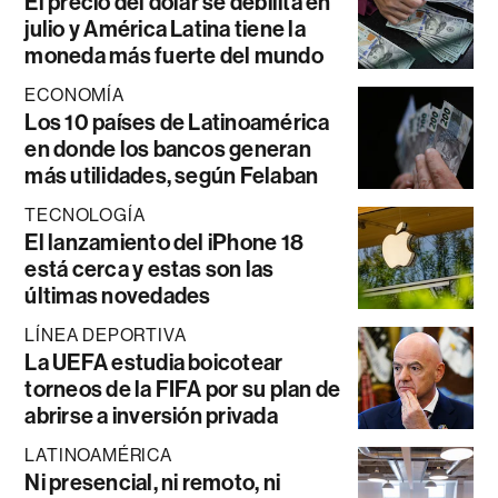
El precio del dólar se debilita en
julio y América Latina tiene la
moneda más fuerte del mundo
ECONOMÍA
Los 10 países de Latinoamérica
en donde los bancos generan
más utilidades, según Felaban
TECNOLOGÍA
El lanzamiento del iPhone 18
está cerca y estas son las
últimas novedades
LÍNEA DEPORTIVA
La UEFA estudia boicotear
torneos de la FIFA por su plan de
abrirse a inversión privada
LATINOAMÉRICA
Ni presencial, ni remoto, ni