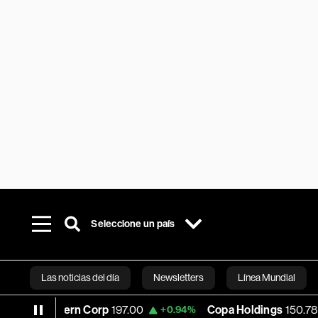
Seleccione un país
Las noticias del día
Newsletters
Línea Mundial
hern Corp
197.00
Copa Holdings
150.78
+0.94%
+2.82%
Bloomberg 