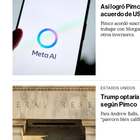
Así logró Pimc
acuerdo de U
Pimco acordó suscr
trabajar con Morgan
otros inversores.
ESTADOS UNIDOS
Trump optaría p
según Pimco
Para Andrew Balls, 
“parecen bien califi