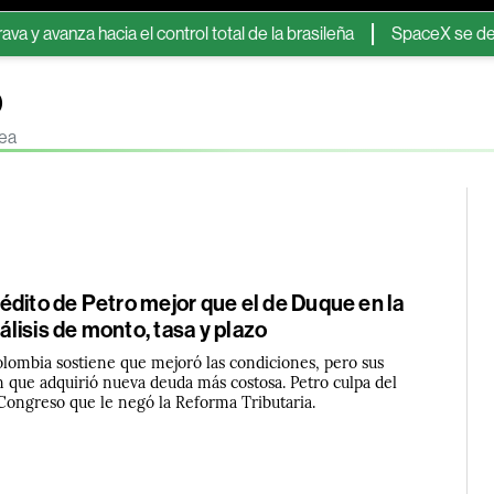
cia el control total de la brasileña
SpaceX se desploma tras u
o
nea
dito de Petro mejor que el de Duque en la
lisis de monto, tasa y plazo
olombia sostiene que mejoró las condiciones, pero sus
n que adquirió nueva deuda más costosa. Petro culpa del
ongreso que le negó la Reforma Tributaria.