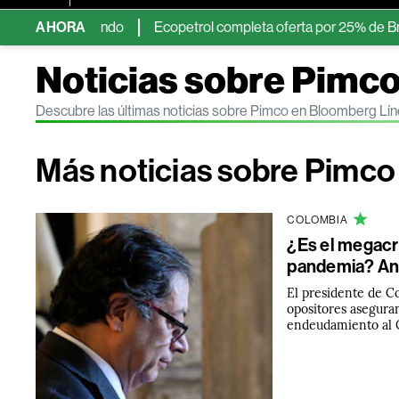
ividendo
AHORA
Ecopetrol completa oferta por 25% de Brava y avanza ha
Noticias sobre Pimc
Descubre las últimas noticias sobre Pimco en Bloomberg Lí
Más noticias sobre Pimco
COLOMBIA
¿Es el megacré
pandemia? Aná
El presidente de C
opositores asegura
endeudamiento al C