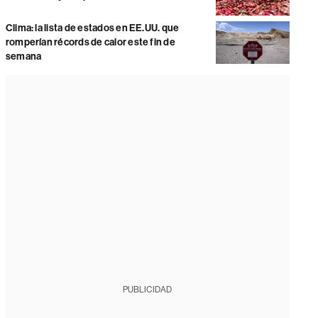
Clima: la lista de estados en EE.UU. que
romperían récords de calor este fin de
semana
PUBLICIDAD