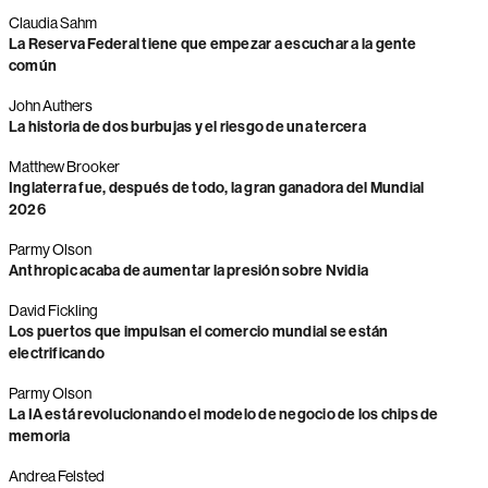
Claudia Sahm
La Reserva Federal tiene que empezar a escuchar a la gente
común
John Authers
La historia de dos burbujas y el riesgo de una tercera
Matthew Brooker
Inglaterra fue, después de todo, la gran ganadora del Mundial
2026
Parmy Olson
Anthropic acaba de aumentar la presión sobre Nvidia
David Fickling
Los puertos que impulsan el comercio mundial se están
electrificando
Parmy Olson
La IA está revolucionando el modelo de negocio de los chips de
memoria
Andrea Felsted