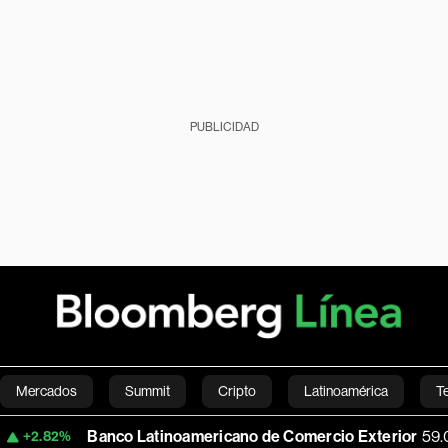
PUBLICIDAD
Mercados
Summit
Cripto
Latinoamérica
T
Banco Latinoamericano de Comercio Exterior
59.06
-0.08%
Green
Economía
Estilo de vida
Mundo
Videos