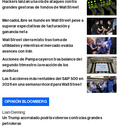
Hackers lanzan una ola de ataques contra
grandes gestoras de fondos de Wall Street
MercadoLibre se hunde en Wall Street pese a
superar expectativas de facturación y
ganancia neta
Wall Street cierra mixto tras toma de
utilidades y mientras el mercado evalúa
avances con Irán
Acciones de Pampa cayeron tras balance del
segundo trimestre: la reacción de los
analistas
Las 5 acciones más rentables del S&P 500 en
2026 en una semana récord para Wall Street
OPINIÓN BLOOMBERG
Liam Denning
Un Trump acorralado podría volverse contra las grandes
petroleras