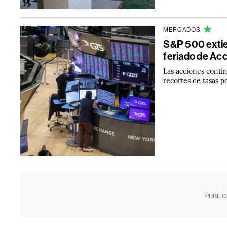
MERCADOS
S&P 500 extie
feriado de Acc
Las acciones conti
recortes de tasas p
PUBLIC