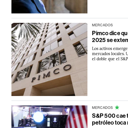
MERCADOS
Pimco dice qu
2025 se exten
Los activos emerge
mercados locales. 
el doble que el S&
MERCADOS
S&P 500 cae t
petróleo toc