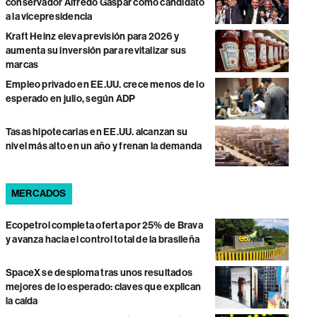
conservador Alfredo Gaspar como candidato
a la vicepresidencia
Kraft Heinz eleva previsión para 2026 y
aumenta su inversión para revitalizar sus
marcas
Empleo privado en EE.UU. crece menos de lo
esperado en julio, según ADP
Tasas hipotecarias en EE.UU. alcanzan su
nivel más alto en un año y frenan la demanda
MERCADOS
Ecopetrol completa oferta por 25% de Brava
y avanza hacia el control total de la brasileña
SpaceX se desploma tras unos resultados
mejores de lo esperado: claves que explican
la caída