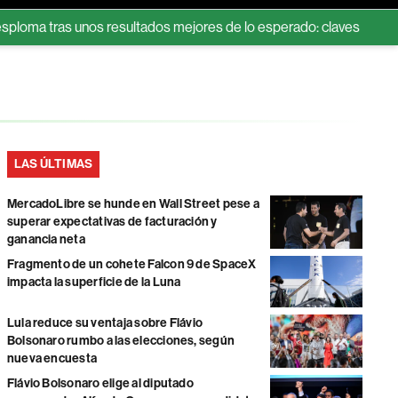
nos resultados mejores de lo esperado: claves que explican la caí
LAS ÚLTIMAS
MercadoLibre se hunde en Wall Street pese a
superar expectativas de facturación y
ganancia neta
Fragmento de un cohete Falcon 9 de SpaceX
impacta la superficie de la Luna
Lula reduce su ventaja sobre Flávio
Bolsonaro rumbo a las elecciones, según
nueva encuesta
Flávio Bolsonaro elige al diputado