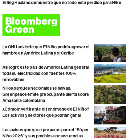
Erling Haaland demuestra que no todo está perdido para Nike
La ONU advierte que El Niño podría agravar el
hambre en América Latina y el Caribe
Así logró este país de América Latina generar
toda su electricidad con fuentes 100%
renovables
Ni los parques nacionales se salvan:
Greenpeace emite preocupante alerta sobre
Amazonía colombiana
¿Cómo invertir ante el fenómeno de El Niño?
Los activos y sectores que podrían ganar
Los países que ya se preparan para el “Súper
Niño 2026” y sus posibles consecuencias