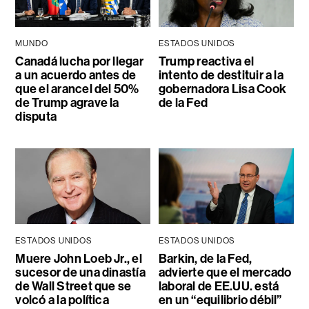
MUNDO
ESTADOS UNIDOS
Canadá lucha por llegar
Trump reactiva el
a un acuerdo antes de
intento de destituir a la
que el arancel del 50%
gobernadora Lisa Cook
de Trump agrave la
de la Fed
disputa
ESTADOS UNIDOS
ESTADOS UNIDOS
Muere John Loeb Jr., el
Barkin, de la Fed,
sucesor de una dinastía
advierte que el mercado
de Wall Street que se
laboral de EE.UU. está
volcó a la política
en un “equilibrio débil”