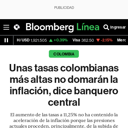
PUBLICIDAD
Ingresar
SD
+0.39%
Visa
-2.15%
MercadoLibre
1,921.505
362.50
1,821
COLOMBIA
Unas tasas colombianas
más altas no domarán la
inflación, dice banquero
central
El aumento de las tasas a 11,25% no ha contenido la
aceleración de la inflación porque las presiones
actuales proceden, principalmente, de la subida de