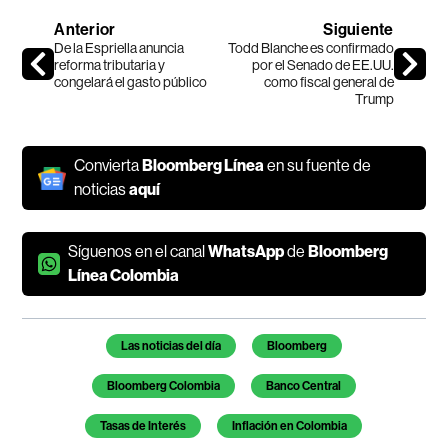
Anterior
Siguiente
De la Espriella anuncia
Todd Blanche es confirmado
reforma tributaria y
por el Senado de EE.UU.
congelará el gasto público
como fiscal general de
Trump
Convierta
Bloomberg Línea
en su fuente de
noticias
aquí
Síguenos en el canal
WhatsApp
de
Bloomberg
Línea Colombia
Temas de este artículo
Las noticias del día
Bloomberg
Bloomberg Colombia
Banco Central
Tasas de Interés
Inflación en Colombia