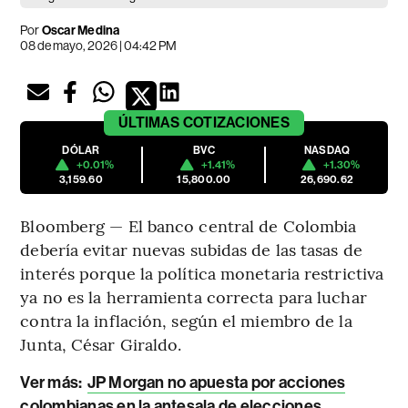
Por
Oscar Medina
08 de mayo, 2026 | 04:42 PM
ÚLTIMAS
COTIZACIONES
DÓLAR
BVC
NASDAQ
+0.01%
+1.41%
+1.30%
3,159.60
15,800.00
26,690.62
Bloomberg — El banco central de Colombia
debería evitar nuevas subidas de las tasas de
interés porque la política monetaria restrictiva
ya no es la herramienta correcta para luchar
contra la inflación, según el miembro de la
Junta, César Giraldo.
Ver más:
JP Morgan no apuesta por acciones
colombianas en la antesala de elecciones