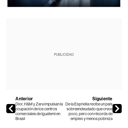
PUBLICIDAD
Anterior
Siguiente
Dior, H&M y Zara impulsan la
De la Espriella recibe un país
ocupación de los centros
sobreendeudado que crece
comerciales de Iguatemi en
poco, pero con récords de
Brasil
empleo y menos pobreza