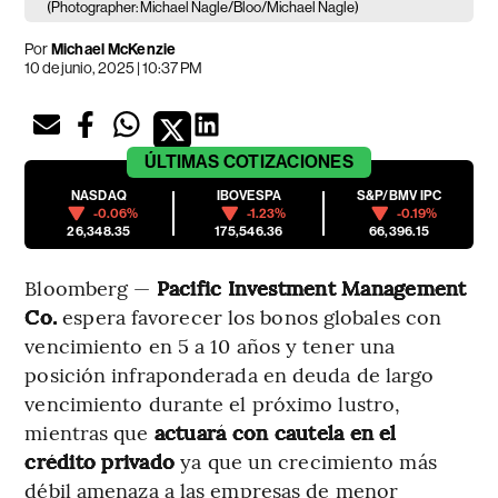
(Photographer: Michael Nagle/Bloo/Michael Nagle)
Por
Michael McKenzie
10 de junio, 2025 | 10:37 PM
ÚLTIMAS
COTIZACIONES
NASDAQ
IBOVESPA
S&P/BMV IPC
-0.06%
-1.23%
-0.19%
26,348.35
175,546.36
66,396.15
Bloomberg —
Pacific Investment Management
Co.
espera favorecer los bonos globales con
vencimiento en 5 a 10 años y tener una
posición infraponderada en deuda de largo
vencimiento durante el próximo lustro,
mientras que
actuará con cautela en el
crédito privado
ya que un crecimiento más
débil amenaza a las empresas de menor