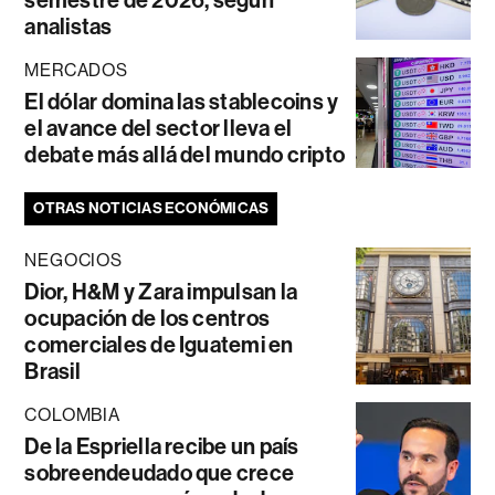
semestre de 2026, según
analistas
MERCADOS
El dólar domina las stablecoins y
el avance del sector lleva el
debate más allá del mundo cripto
OTRAS NOTICIAS ECONÓMICAS
NEGOCIOS
Dior, H&M y Zara impulsan la
ocupación de los centros
comerciales de Iguatemi en
Brasil
COLOMBIA
De la Espriella recibe un país
sobreendeudado que crece