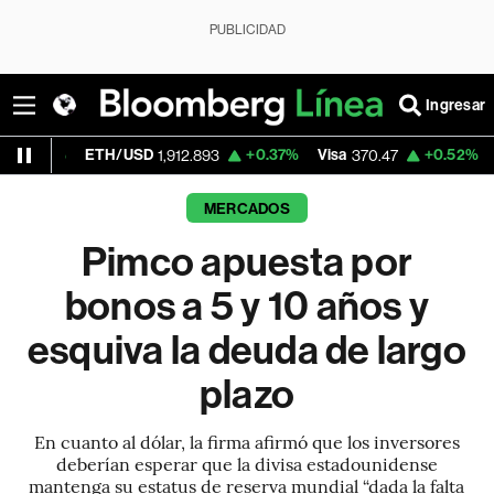
PUBLICIDAD
Ingresar
TH/USD
+0.37%
Visa
+0.52%
MercadoLibr
1,912.893
370.47
MERCADOS
Pimco apuesta por
bonos a 5 y 10 años y
esquiva la deuda de largo
plazo
En cuanto al dólar, la firma afirmó que los inversores
deberían esperar que la divisa estadounidense
mantenga su estatus de reserva mundial “dada la falta