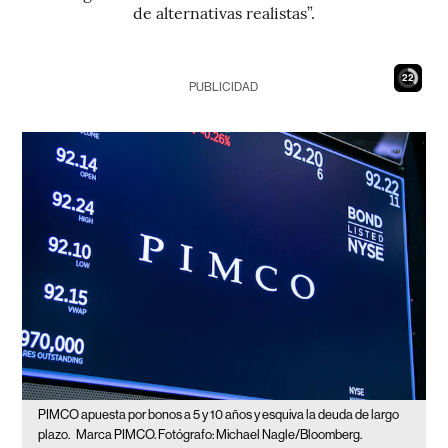
de alternativas realistas”.
21
PUBLICIDAD
PIMCO apuesta por bonos a 5 y 10 años y esquiva la deuda de largo
plazo.
Marca PIMCO. Fotógrafo: Michael Nagle/Bloomberg.