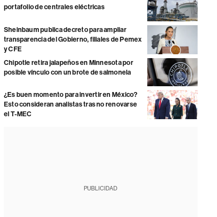
portafolio de centrales eléctricas
Sheinbaum publica decreto para ampliar
transparencia del Gobierno, filiales de Pemex
y CFE
Chipotle retira jalapeños en Minnesota por
posible vínculo con un brote de salmonela
¿Es buen momento para invertir en México?
Esto consideran analistas tras no renovarse
el T-MEC
PUBLICIDAD