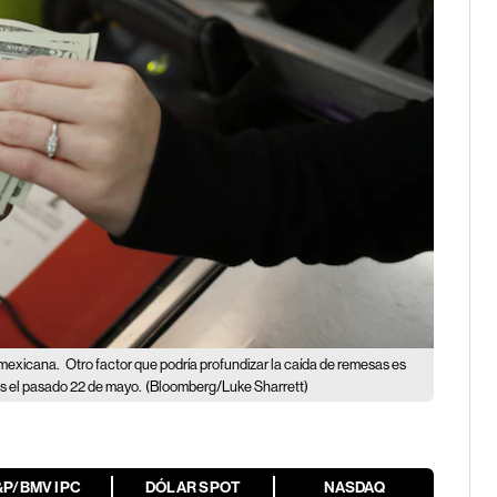
 mexicana.
Otro factor que podría profundizar la caída de remesas es
es el pasado 22 de mayo.
(Bloomberg/Luke Sharrett)
&P/BMV IPC
DÓLAR SPOT
NASDAQ