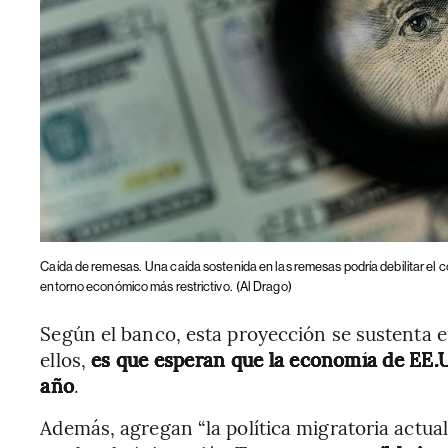
Caída de remesas.
Una caída sostenida en las remesas podría debilitar el
entorno económico más restrictivo.
(Al Drago)
Según el banco, esta proyección se sustenta en
ellos,
es que esperan que la economía de EE.U
año
.
Además, agregan “la política migratoria actua