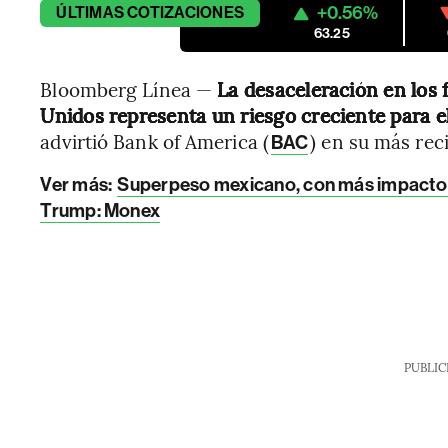
+0.56%
ÚLTIMAS
COTIZACIONES
63.25
Bloomberg Línea —
La desaceleración en los 
Unidos representa un riesgo creciente para 
advirtió Bank of America (
) en su más rec
BAC
Ver más:
Superpeso mexicano, con más impacto 
Trump: Monex
PUBLIC