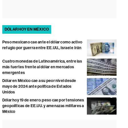
DÓLAR HOY EN MÉXICO
Peso mexicano cae ante el dólar como activo
refugio por guerra entre EE.UU., Israel e Irán
Cuatro monedas de Latinoamérica, entre las
más fuertes frente al dólar en mercados
emergentes
Dólar en México cae a su peor nivel desde
mayo de 2024 ante política de Estados
Unidos
Dólar hoy 19 de enero: peso cae por tensiones
geopolíticas de EE.UU. y amenazas militares a
México