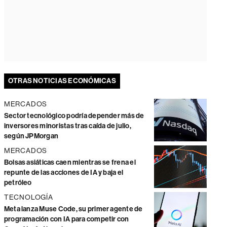
OTRAS NOTICIAS ECONÓMICAS
MERCADOS
Sector tecnológico podría depender más de
inversores minoristas tras caída de julio,
según JPMorgan
MERCADOS
Bolsas asiáticas caen mientras se frena el
repunte de las acciones de IA y baja el
petróleo
TECNOLOGÍA
Meta lanza Muse Code, su primer agente de
programación con IA para competir con