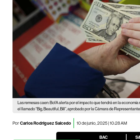
Las remesas caen: BofA alerta por el impacto que tendrá en la economía
el llamado “Big, Beautiful, Bill”, aprobado por la Cámara de Representant
Por
Carlos Rodríguez Salcedo
10 de junio, 2025 | 10:28 AM
BAC
S