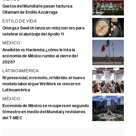
Gastos del Mundial le pasan factura a
Ollamani de Emilio Azcárraga
ESTILO DE VIDA
Omega x Swatch lanza un reloj con oro para
celebrar el alunizaje del Apollo 11
MÉXICO
Analistas vs Hacienda: ¿cómo le irá a la
economía de México rumbo al cierre del
2026?
LATINOAMÉRICA
Ni presencial, ni remoto, ni híbrido: el nuevo
modelo laboral que WeWork ve crecer en
Latinoamérica
MÉXICO
Economía de México se recupera en segundo
trimestre en medio del Mundial y revisiones
del T-MEC