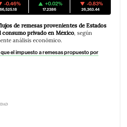
-0.46%
+0.02%
-0.83%
66,525.18
17.2386
26,363.44
flujos de remesas provenientes de Estados
el consumo privado en México
, según
iente análisis económico.
que el impuesto a remesas propuesto por
IDAD