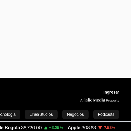
Ingresar
ecnología
Línea Studios
Negocios
Podcasts
0.00
Apple
308.63
USD COP
3,152.58
+3.25%
-7.53%
English