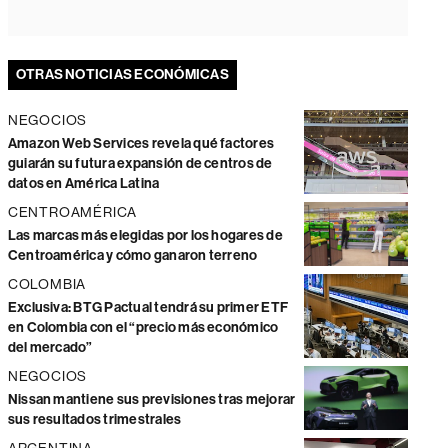
OTRAS NOTICIAS ECONÓMICAS
NEGOCIOS
Amazon Web Services revela qué factores
guiarán su futura expansión de centros de
datos en América Latina
CENTROAMÉRICA
Las marcas más elegidas por los hogares de
Centroamérica y cómo ganaron terreno
COLOMBIA
Exclusiva: BTG Pactual tendrá su primer ETF
en Colombia con el “precio más económico
del mercado”
NEGOCIOS
Nissan mantiene sus previsiones tras mejorar
sus resultados trimestrales
ARGENTINA