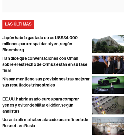
LAS ÚLTIMAS
Japón habría gastado otros US$34.000
millones para respaldar al yen, según
Bloomberg
Irán dice que conversaciones con Omán
sobre el estrecho de Ormuz están en su fase
final
Nissan mantiene sus previsiones tras mejorar
sus resultados trimestrales
EE.UU. habría usado euros para comprar
yenes y evitar debilitar el dólar, según
analistas
Ucrania afirma haber atacado una refinería de
Rosneft en Rusia