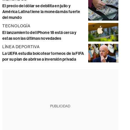
El precio del dólar se debilita en julio y
América Latina tiene la moneda más fuerte
del mundo
TECNOLOGÍA
El lanzamiento del iPhone 18 está cerca y
estas son las últimas novedades
LÍNEA DEPORTIVA
La UEFA estudia boicotear torneos de la FIFA
por su plan de abrirse a inversión privada
PUBLICIDAD