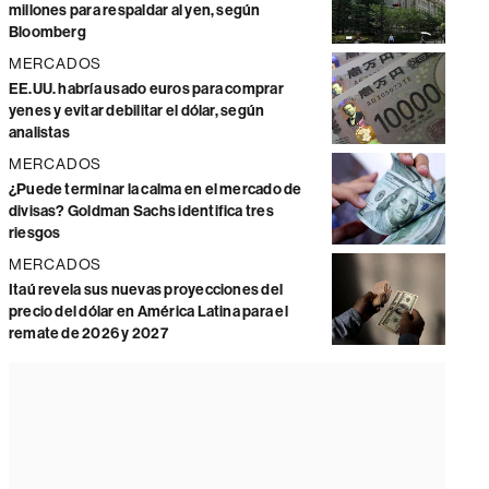
millones para respaldar al yen, según
Bloomberg
MERCADOS
EE.UU. habría usado euros para comprar
yenes y evitar debilitar el dólar, según
analistas
MERCADOS
¿Puede terminar la calma en el mercado de
divisas? Goldman Sachs identifica tres
riesgos
MERCADOS
Itaú revela sus nuevas proyecciones del
precio del dólar en América Latina para el
remate de 2026 y 2027