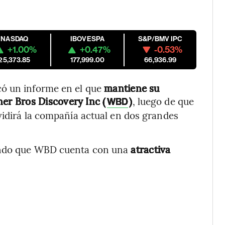
NASDAQ
IBOVESPA
S&P/BMV IPC
+1.00%
+0.47%
-0.53%
25,373.85
177,999.00
66,936.99
có un informe en el que
mantiene su
r Bros Discovery Inc (
)
, luego de que
WBD
vidirá la compañía actual en dos grandes
rando que WBD cuenta con una
atractiva