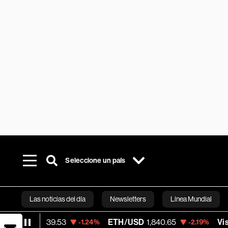
Seleccione un país
Las noticias del día
Newsletters
Línea Mundial
53
ETH/USD
1,840.65
Visa
366.13
-1.24%
-2.19%
-0.0
Bloomberg 