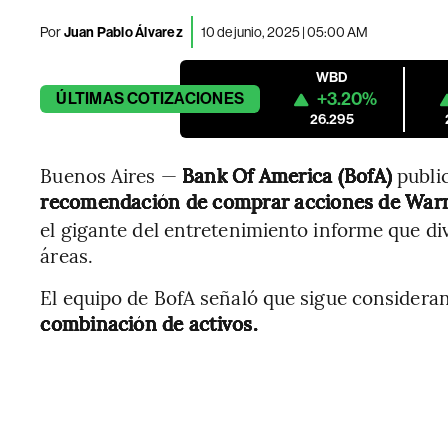
Por
Juan Pablo Álvarez
10 de junio, 2025 | 05:00 AM
WBD
+3.20%
ÚLTIMAS
COTIZACIONES
26.295
Buenos Aires —
Bank Of America (BofA)
publi
recomendación de comprar acciones de Warne
el gigante del entretenimiento informe que di
áreas.
El equipo de BofA señaló que sigue conside
combinación de activos.