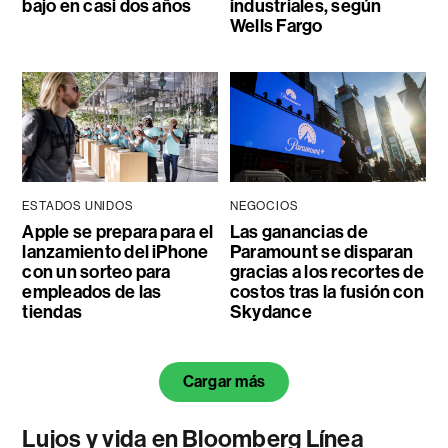
bajo en casi dos años
industriales, según
Wells Fargo
ESTADOS UNIDOS
NEGOCIOS
Apple se prepara para el
Las ganancias de
lanzamiento del iPhone
Paramount se disparan
con un sorteo para
gracias a los recortes de
empleados de las
costos tras la fusión con
tiendas
Skydance
Cargar más
Lujos y vida en Bloomberg Línea