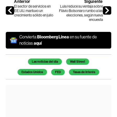
Anterior
Siguiente
El sector de servicios en
Lula reduce su ventaja sobre
EE.UU. mantuvo un
Flávio Bolsonaro rumbo a las
crecimiento sólido en julio
elecciones, según nueva
encuesta
Convierta
Bloomberg Línea
en su fuente de
noticias
aquí
Temas de este artículo
Las noticias del día
Wall Street
Estados Unidos
FED
Tasas de Interés