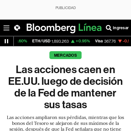
PUBLICIDAD
Ingresar
ETH/USD
+0.95%
Visa
-0.50%
MercadoLib
1,893.263
367.76
MERCADOS
Las acciones caen en
EE.UU. luego de decisión
de la Fed de mantener
sus tasas
Las acciones ampliaron sus pérdidas, mientras que los
bonos del Tesoro se alejaron de sus máximos de la
sesión, después de que la Fed señalara que no tiene