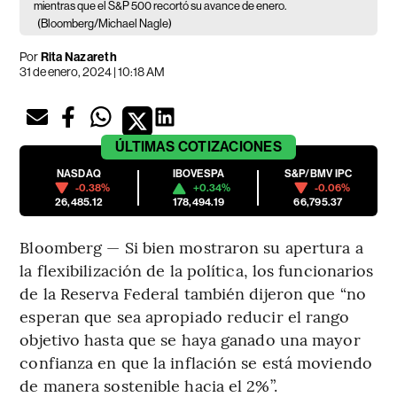
mientras que el S&P 500 recortó su avance de enero.
(Bloomberg/Michael Nagle)
Por
Rita Nazareth
31 de enero, 2024 | 10:18 AM
ÚLTIMAS
COTIZACIONES
NASDAQ
IBOVESPA
S&P/BMV IPC
-0.38%
+0.34%
-0.06%
26,485.12
178,494.19
66,795.37
Bloomberg — Si bien mostraron su apertura a
la flexibilización de la política, los funcionarios
de la Reserva Federal también dijeron que “no
esperan que sea apropiado reducir el rango
objetivo hasta que se haya ganado una mayor
confianza en que la inflación se está moviendo
de manera sostenible hacia el 2%”.