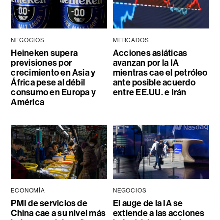
NEGOCIOS
MERCADOS
Heineken supera
Acciones asiáticas
previsiones por
avanzan por la IA
crecimiento en Asia y
mientras cae el petróleo
África pese al débil
ante posible acuerdo
consumo en Europa y
entre EE.UU. e Irán
América
ECONOMÍA
NEGOCIOS
PMI de servicios de
El auge de la IA se
China cae a su nivel más
extiende a las acciones