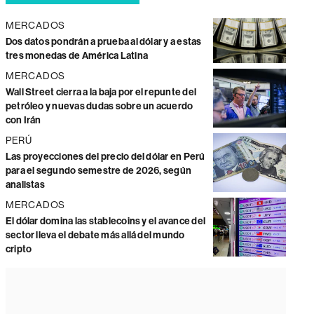
MERCADOS
Dos datos pondrán a prueba al dólar y a estas
tres monedas de América Latina
MERCADOS
Wall Street cierra a la baja por el repunte del
petróleo y nuevas dudas sobre un acuerdo
con Irán
PERÚ
Las proyecciones del precio del dólar en Perú
para el segundo semestre de 2026, según
analistas
MERCADOS
El dólar domina las stablecoins y el avance del
sector lleva el debate más allá del mundo
cripto