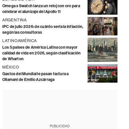
Omega x Swatch lanza un reloj con oro para
celebrar el alunizaje del Apollo 11
ARGENTINA
IPC de julio 2026: de cuánto sería la inflación,
según las consultoras
LATINOAMÉRICA
Los 5 países de América Latina con mayor
calidad de vida en 2026, según clasificación
de Wharton
MÉXICO
Gastos del Mundial le pasan factura a
Ollamani de Emilio Azcárraga
PUBLICIDAD