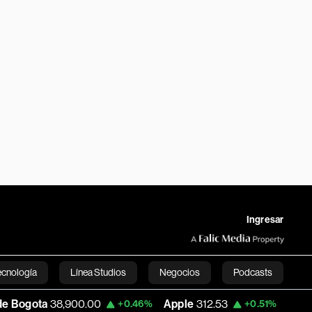
Ingresar
ecnología
Línea Studios
Negocios
Podcasts
38,900.00
Apple
312.53
USD COP
3,159
+0.46%
+0.51%
English