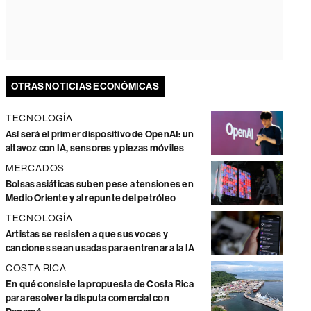
OTRAS NOTICIAS ECONÓMICAS
TECNOLOGÍA
Así será el primer dispositivo de OpenAI: un
altavoz con IA, sensores y piezas móviles
MERCADOS
Bolsas asiáticas suben pese a tensiones en
Medio Oriente y al repunte del petróleo
TECNOLOGÍA
Artistas se resisten a que sus voces y
canciones sean usadas para entrenar a la IA
COSTA RICA
En qué consiste la propuesta de Costa Rica
para resolver la disputa comercial con