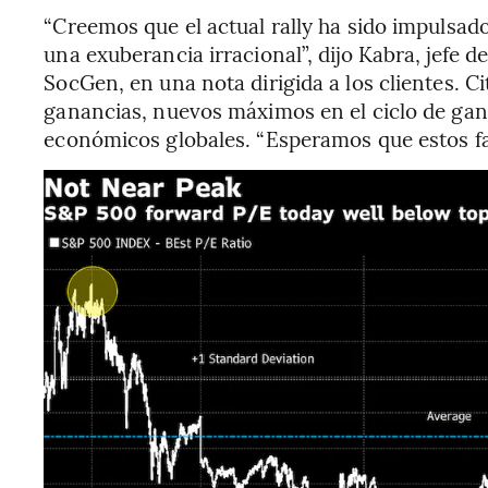
“Creemos que el actual rally ha sido impulsa
una exuberancia irracional”, dijo Kabra, jefe 
SocGen, en una nota dirigida a los clientes. Ci
ganancias, nuevos máximos en el ciclo de gan
económicos globales. “Esperamos que estos f