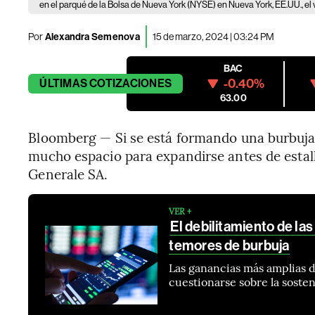
en el parqué de la Bolsa de Nueva York (NYSE) en Nueva York, EE.UU., el 
Por
Alexandra Semenova
15 de marzo, 2024 | 03:24 PM
BAC
-0.40%
ÚLTIMAS
COTIZACIONES
63.00
Bloomberg — Si se está formando una burbuja 
mucho espacio para expandirse antes de estall
Generale SA.
VER +
El debilitamiento de la
temores de burbuja
Las ganancias más amplias de
cuestionarse sobre la soste