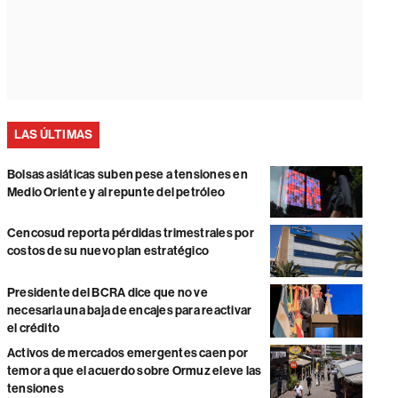
LAS ÚLTIMAS
Bolsas asiáticas suben pese a tensiones en
Medio Oriente y al repunte del petróleo
Cencosud reporta pérdidas trimestrales por
costos de su nuevo plan estratégico
Presidente del BCRA dice que no ve
necesaria una baja de encajes para reactivar
el crédito
Activos de mercados emergentes caen por
temor a que el acuerdo sobre Ormuz eleve las
tensiones