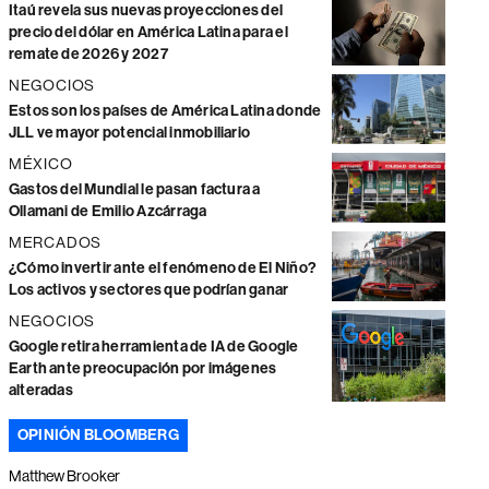
Itaú revela sus nuevas proyecciones del
precio del dólar en América Latina para el
remate de 2026 y 2027
NEGOCIOS
Estos son los países de América Latina donde
JLL ve mayor potencial inmobiliario
MÉXICO
Gastos del Mundial le pasan factura a
Ollamani de Emilio Azcárraga
MERCADOS
¿Cómo invertir ante el fenómeno de El Niño?
Los activos y sectores que podrían ganar
NEGOCIOS
Google retira herramienta de IA de Google
Earth ante preocupación por imágenes
alteradas
OPINIÓN BLOOMBERG
Matthew Brooker