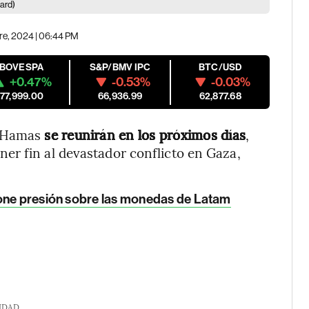
ard)
re, 2024 | 06:44 PM
IBOVESPA
S&P/BMV IPC
BTC/USD
+0.47%
-0.53%
-0.03%
177,999.00
66,936.99
62,877.68
y Hamas
se reunirán en los próximos días
,
er fin al devastador conflicto en Gaza,
pone presión sobre las monedas de Latam
IDAD