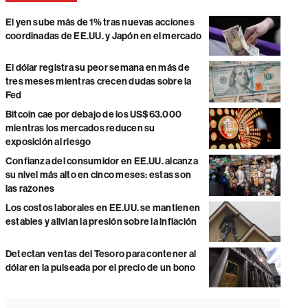
El yen sube más de 1% tras nuevas acciones
coordinadas de EE.UU. y Japón en el mercado
El dólar registra su peor semana en más de
tres meses mientras crecen dudas sobre la
Fed
Bitcoin cae por debajo de los US$63.000
mientras los mercados reducen su
exposición al riesgo
Confianza del consumidor en EE.UU. alcanza
su nivel más alto en cinco meses: estas son
las razones
Los costos laborales en EE.UU. se mantienen
estables y alivian la presión sobre la inflación
Detectan ventas del Tesoro para contener al
dólar en la pulseada por el precio de un bono