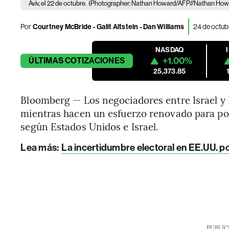
Aviv, el 22 de octubre.
(Photographer: Nathan Howard/AFP//Nathan How
Por
Courtney McBride - Galit Altstein - Dan Williams
24 de octub
NASDAQ
+1.00%
ÚLTIMAS
COTIZACIONES
25,373.85
Bloomberg — Los negociadores entre Israel 
mientras hacen un esfuerzo renovado para pon
según Estados Unidos e Israel.
Lea más
:
La incertidumbre electoral en EE.UU. 
PUBLIC