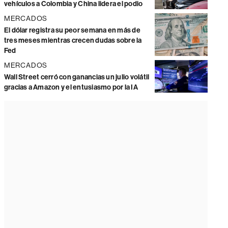
vehículos a Colombia y China lidera el podio
MERCADOS
El dólar registra su peor semana en más de
tres meses mientras crecen dudas sobre la
Fed
MERCADOS
Wall Street cerró con ganancias un julio volátil
gracias a Amazon y el entusiasmo por la IA