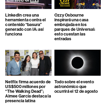
LinkedIn crea una
Ozzy Osbourne
herramienta contra el
inspirará una casa
contenido “basura”
embrujada en los
generado con IA: así
parques de Universal:
funciona
esto cuestan las
entradas
Netflix firma acuerdo de
Todo sobre el evento
US$500 millones por
astronómico que
“The Walking Dead”;
ocurrirá el 12 de agosto
Aimee García destaca la
presencia latina