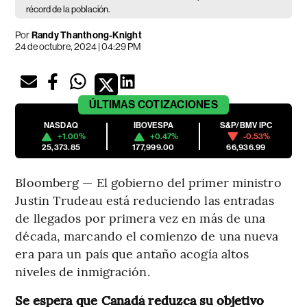
récord de la población.
Por
Randy Thanthong-Knight
24 de octubre, 2024 | 04:29 PM
ÚLTIMAS
COTIZACIONES
NASDAQ
IBOVESPA
S&P/BMV IPC
+1.00%
+0.47%
-0.53%
25,373.85
177,999.00
66,936.99
Bloomberg — El gobierno del primer ministro
Justin Trudeau está reduciendo las entradas
de llegados por primera vez en más de una
década, marcando el comienzo de una nueva
era para un país que antaño acogía altos
niveles de inmigración.
Se espera que Canadá reduzca su objetivo