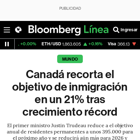
PUBLICIDAD
Ingresar
0.00%
ETH/USD
+0.16%
Visa
-0.04%
Mer
1,863.605
366.13
MUNDO
Canadá recorta el
objetivo de inmigración
en un 21% tras
crecimiento récord
El primer ministro Justin Trudeau reduce a el objetivo
anual de residentes permanentes a unos 395.000 para
el próximo año y se reducirá aún más para 2026 y