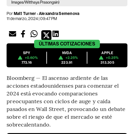
Images/Witthaya Prasongsin)
Por
Matt Turner - Alexandra Semenova
11 de marzo, 2024 | 09:47 PM
ÚLTIMAS
COTIZACIONES
SPY
NVDA
APPLE
+0.60%
+2.25%
+0.25%
773.16
223.91
313.305
Bloomberg — El ascenso ardiente de las
acciones estadounidenses para comenzar el
2024 está evocando comparaciones
preocupantes con ciclos de auge y caída
pasados en Wall Street, provocando un debate
sobre el riesgo de que el mercado se esté
sobrecalentando.