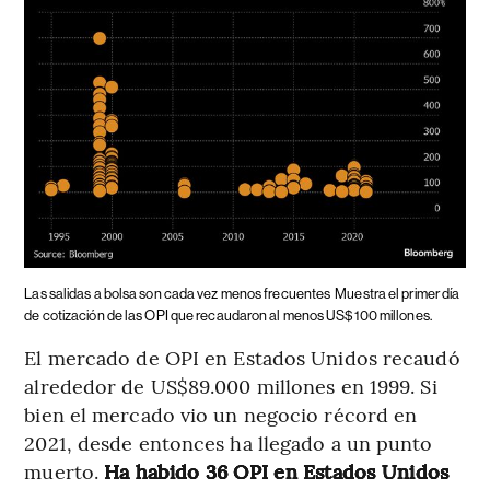
Las salidas a bolsa son cada vez menos frecuentes
Muestra el primer día
de cotización de las OPI que recaudaron al menos US$100 millones.
El mercado de OPI en Estados Unidos recaudó
alrededor de US$89.000 millones en 1999. Si
bien el mercado vio un negocio récord en
2021, desde entonces ha llegado a un punto
muerto.
Ha habido 36 OPI en Estados Unidos