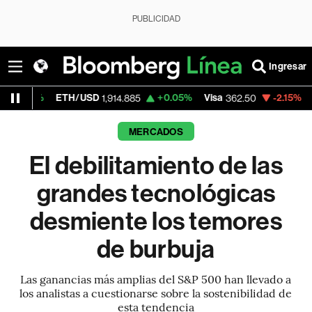
PUBLICIDAD
Ingresar
ETH/USD
+0.05%
Visa
-2.15%
MercadoLibr
1,914.885
362.50
MERCADOS
El debilitamiento de las
grandes tecnológicas
desmiente los temores
de burbuja
Las ganancias más amplias del S&P 500 han llevado a
los analistas a cuestionarse sobre la sostenibilidad de
esta tendencia