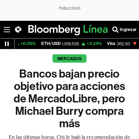
PUBLICIDAD
Ingresar
.05%
ETH/USD
+0.24%
Visa
-2.15%
Merc
1,918.535
362.50
MERCADOS
Bancos bajan precio
objetivo para acciones
de MercadoLibre, pero
Michael Burry compra
más
En las últimas horas, Citi le bajó la recomendación de