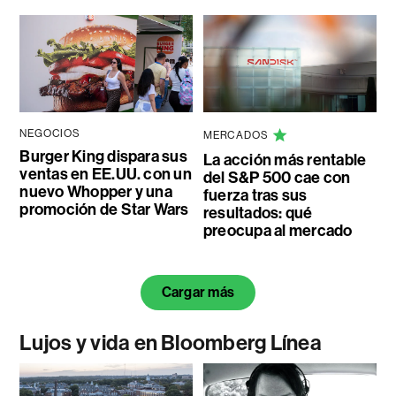
NEGOCIOS
MERCADOS
Burger King dispara sus
La acción más rentable
ventas en EE.UU. con un
del S&P 500 cae con
nuevo Whopper y una
fuerza tras sus
promoción de Star Wars
resultados: qué
preocupa al mercado
Cargar más
Lujos y vida en Bloomberg Línea