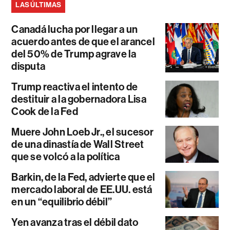
LAS ÚLTIMAS
Canadá lucha por llegar a un
acuerdo antes de que el arancel
del 50% de Trump agrave la
disputa
Trump reactiva el intento de
destituir a la gobernadora Lisa
Cook de la Fed
Muere John Loeb Jr., el sucesor
de una dinastía de Wall Street
que se volcó a la política
Barkin, de la Fed, advierte que el
mercado laboral de EE.UU. está
en un “equilibrio débil”
Yen avanza tras el débil dato