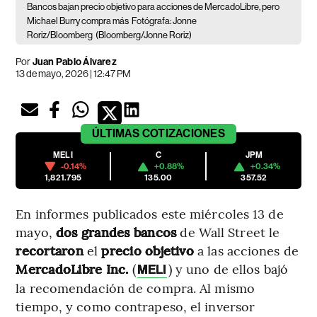
Bancos bajan precio objetivo para acciones de MercadoLibre, pero
Michael Burry compra más
Fotógrafa: Jonne
Roriz/Bloomberg
(Bloomberg/Jonne Roriz)
Por
Juan Pablo Álvarez
13 de mayo, 2026 | 12:47 PM
ÚLTIMAS
COTIZACIONES
MELI
C
JPM
-0.14%
+0.88%
+0.34%
1,821.795
135.00
357.52
En informes publicados este miércoles 13 de
mayo,
dos grandes bancos
de Wall Street le
recortaron
el
precio objetivo
a las acciones de
MercadoLibre Inc.
(
)
y uno de ellos bajó
MELI
la recomendación de compra. Al mismo
tiempo, y como contrapeso, el inversor