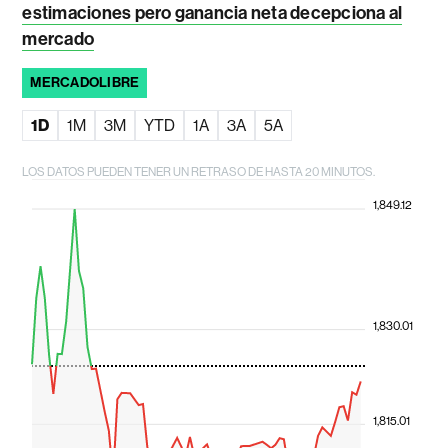
estimaciones pero ganancia neta decepciona al
mercado
MERCADOLIBRE
1D
1M
3M
YTD
1A
3A
5A
LOS DATOS PUEDEN TENER UN RETRASO DE HASTA 20 MINUTOS.
1,849.12
1,830.01
1,815.01