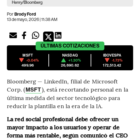
Henry/Bloomberg
Por
Brody Ford
13 de mayo, 2026 | 11:38 AM
ÚLTIMAS
COTIZACIONES
MSFT
NASDAQ
IBOVESPA
-0.04%
+1.30%
-1.73%
499.96
26,690.62
172,513.42
Bloomberg — LinkedIn, filial de Microsoft
Corp. (
), está recortando personal en la
MSFT
última medida del sector tecnológico para
reducir la plantilla en la era de la IA.
La red social profesional debe ofrecer un
mayor impacto a los usuarios y operar de
forma más rentable, según comunicó el CEO