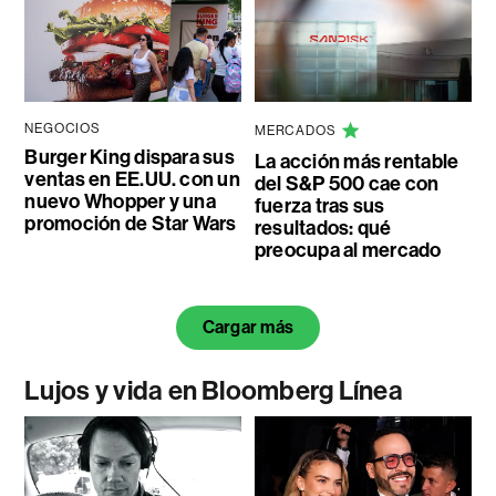
NEGOCIOS
MERCADOS
Burger King dispara sus
La acción más rentable
ventas en EE.UU. con un
del S&P 500 cae con
nuevo Whopper y una
fuerza tras sus
promoción de Star Wars
resultados: qué
preocupa al mercado
Cargar más
Lujos y vida en Bloomberg Línea