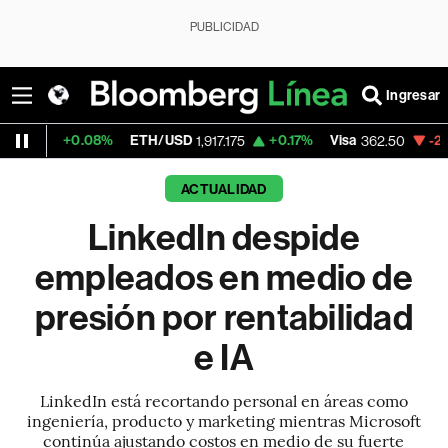
PUBLICIDAD
Ingresar
0.08%
ETH/USD
+0.17%
Visa
-2.15%
Merca
1,917.175
362.50
ACTUALIDAD
LinkedIn despide
empleados en medio de
presión por rentabilidad
e IA
LinkedIn está recortando personal en áreas como
ingeniería, producto y marketing mientras Microsoft
continúa ajustando costos en medio de su fuerte