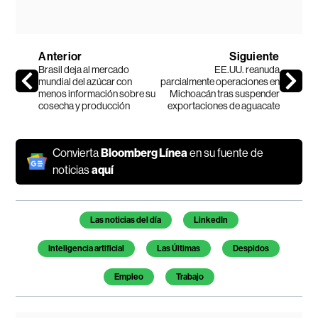
Anterior
Siguiente
Brasil deja al mercado
EE.UU. reanuda
mundial del azúcar con
parcialmente operaciones en
menos información sobre su
Michoacán tras suspender
cosecha y producción
exportaciones de aguacate
Convierta
Bloomberg Línea
en su fuente de
noticias
aquí
Temas de este artículo
Las noticias del día
LinkedIn
Inteligencia artificial
Las Últimas
Despidos
Empleo
Trabajo