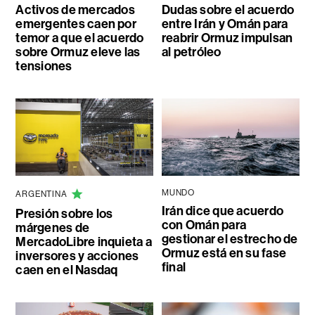
Activos de mercados
Dudas sobre el acuerdo
emergentes caen por
entre Irán y Omán para
temor a que el acuerdo
reabrir Ormuz impulsan
sobre Ormuz eleve las
al petróleo
tensiones
MUNDO
ARGENTINA
Irán dice que acuerdo
Presión sobre los
con Omán para
márgenes de
gestionar el estrecho de
MercadoLibre inquieta a
Ormuz está en su fase
inversores y acciones
final
caen en el Nasdaq