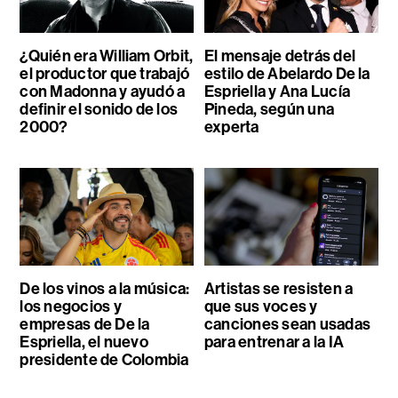
¿Quién era William Orbit,
El mensaje detrás del
el productor que trabajó
estilo de Abelardo De la
con Madonna y ayudó a
Espriella y Ana Lucía
definir el sonido de los
Pineda, según una
2000?
experta
De los vinos a la música:
Artistas se resisten a
los negocios y
que sus voces y
empresas de De la
canciones sean usadas
Espriella, el nuevo
para entrenar a la IA
presidente de Colombia