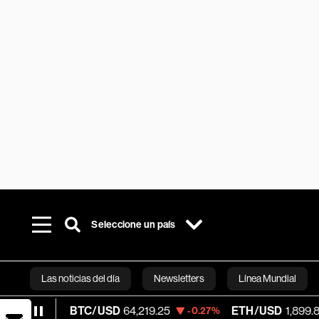
Seleccione un país
Las noticias del día
Newsletters
Línea Mundial
BTC/USD
64,219.25
ETH/USD
1,899.825
-0.27%
-0.32
Bloomberg 