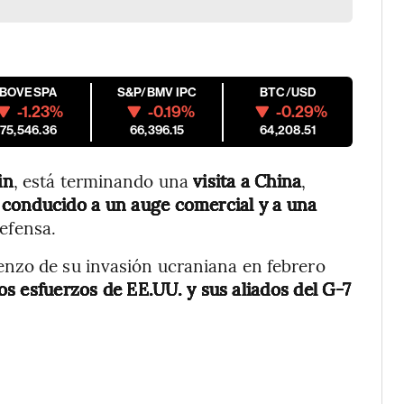
IBOVESPA
S&P/BMV IPC
BTC/USD
-1.23%
-0.19%
-0.29%
175,546.36
66,396.15
64,208.51
in
, está terminando una
visita a China
,
n conducido a un auge comercial y a una
efensa.
nzo de su invasión ucraniana en febrero
los esfuerzos
de EE.UU. y sus aliados del G-7