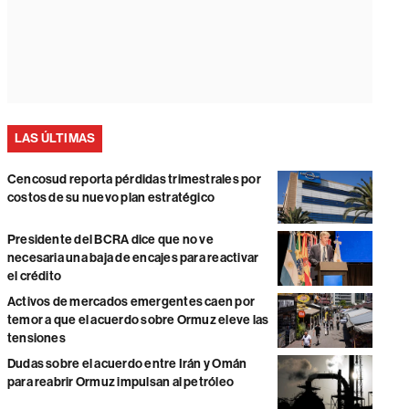
LAS ÚLTIMAS
Cencosud reporta pérdidas trimestrales por
costos de su nuevo plan estratégico
Presidente del BCRA dice que no ve
necesaria una baja de encajes para reactivar
el crédito
Activos de mercados emergentes caen por
temor a que el acuerdo sobre Ormuz eleve las
tensiones
Dudas sobre el acuerdo entre Irán y Omán
para reabrir Ormuz impulsan al petróleo