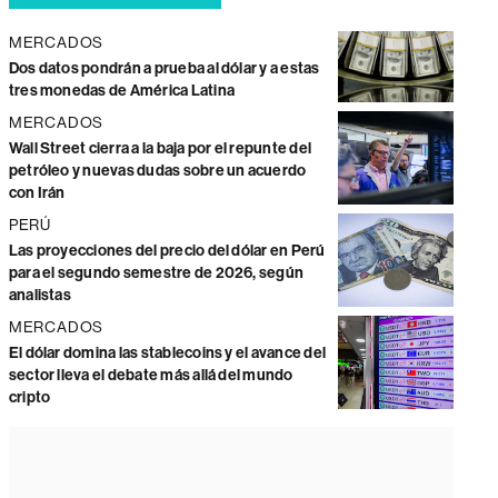
MERCADOS
Dos datos pondrán a prueba al dólar y a estas
tres monedas de América Latina
MERCADOS
Wall Street cierra a la baja por el repunte del
petróleo y nuevas dudas sobre un acuerdo
con Irán
PERÚ
Las proyecciones del precio del dólar en Perú
para el segundo semestre de 2026, según
analistas
MERCADOS
El dólar domina las stablecoins y el avance del
sector lleva el debate más allá del mundo
cripto