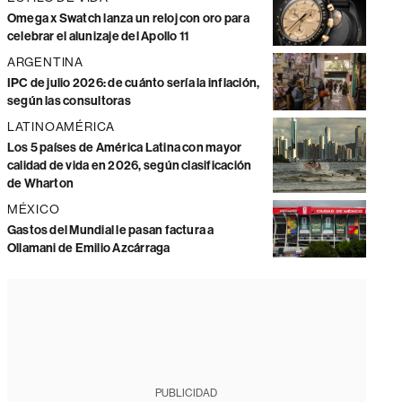
Omega x Swatch lanza un reloj con oro para
celebrar el alunizaje del Apollo 11
ARGENTINA
IPC de julio 2026: de cuánto sería la inflación,
según las consultoras
LATINOAMÉRICA
Los 5 países de América Latina con mayor
calidad de vida en 2026, según clasificación
de Wharton
MÉXICO
Gastos del Mundial le pasan factura a
Ollamani de Emilio Azcárraga
PUBLICIDAD