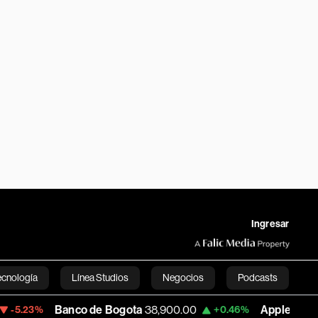
Ingresar
ecnología
Línea Studios
Negocios
Podcasts
Banco de Bogota
38,900.00
Apple
312.53
+0.46%
+0.51%
English