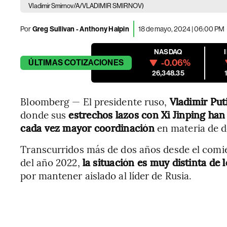
Vladimir Smirnov/A/VLADIMIR SMIRNOV)
Por
Greg Sullivan - Anthony Halpin
18 de mayo, 2024 | 06:00 PM
NASDAQ
-0.06%
ÚLTIMAS
COTIZACIONES
26,348.35
Bloomberg — El presidente ruso,
Vladimir Put
donde sus
estrechos lazos con Xi Jinping ha
cada vez mayor coordinación
en materia de d
Transcurridos más de dos años desde el comie
del año 2022,
la situación es muy distinta de 
por mantener aislado al líder de Rusia.