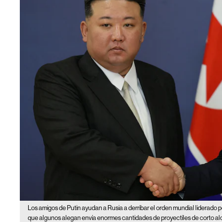
Los amigos de Putin ayudan a Rusia a derribar el orden mundial liderado 
que algunos alegan envía enormes cantidades de proyectiles de corto al