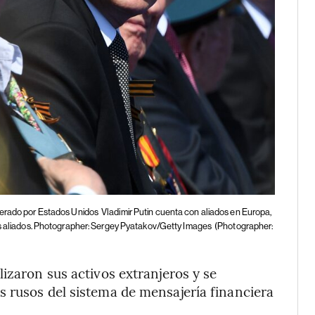
derado por Estados Unidos
Vladimir Putin cuenta con aliados en Europa,
us aliados. Photographer: Sergey Pyatakov/Getty Images
(Photographer:
izaron sus activos extranjeros y se
 rusos del sistema de mensajería financiera