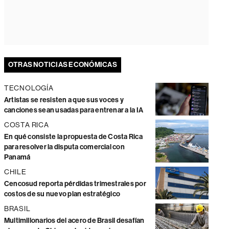
OTRAS NOTICIAS ECONÓMICAS
TECNOLOGÍA
Artistas se resisten a que sus voces y
canciones sean usadas para entrenar a la IA
COSTA RICA
En qué consiste la propuesta de Costa Rica
para resolver la disputa comercial con
Panamá
CHILE
Cencosud reporta pérdidas trimestrales por
costos de su nuevo plan estratégico
BRASIL
Multimillonarios del acero de Brasil desafían