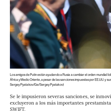
Los amigos de Putin están ayudando a Rusia a cambiar el orden mundial li
África y Medio Oriente, a pesar de las sanciones impuestas por EE.UU. y s
Sergey Pyatakov/Ge/Sergey Pyatakov)
Se le impusieron severas sanciones, se inmovil
excluyeron a los más importantes prestamistas
SWIFT.