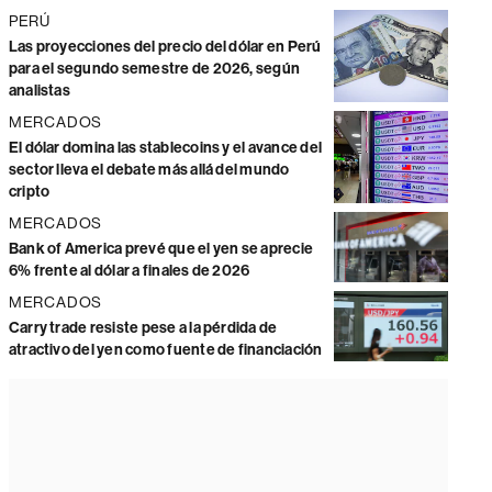
PERÚ
Las proyecciones del precio del dólar en Perú
para el segundo semestre de 2026, según
analistas
MERCADOS
El dólar domina las stablecoins y el avance del
sector lleva el debate más allá del mundo
cripto
MERCADOS
Bank of America prevé que el yen se aprecie
6% frente al dólar a finales de 2026
MERCADOS
Carry trade resiste pese a la pérdida de
atractivo del yen como fuente de financiación