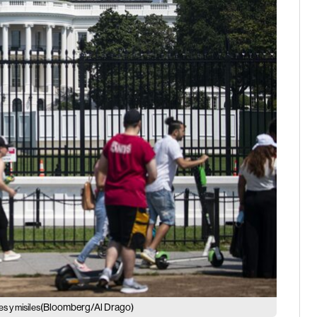
(Bloomberg/Al Drago)
s y misiles