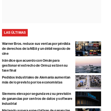
LAS ÚLTIMAS
Warner Bros. reduce sus ventas por pérdida
de derechos de la NBA y un débil negocio de
cine
Irán dice que acuerdo con Omán para
gestionar el estrecho de Ormuz está en su
fase final
Pedidos industriales de Alemania aumentan
más de lo previsto por los economistas
Siemens eleva por segunda vez su previsión
de ganancias por centros de datos y software
industrial
Nintendo supera expectativas de ganancias