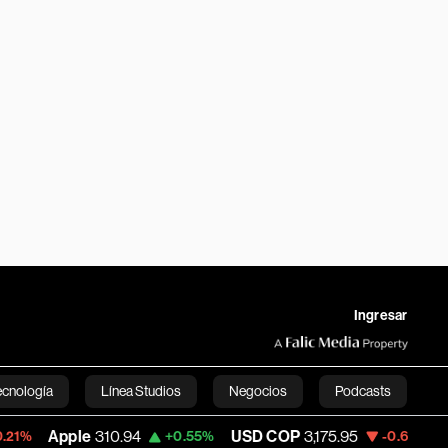
Ingresar
ecnología
Línea Studios
Negocios
Podcasts
le
310.94
USD COP
3,175.95
Tesla
321.3
+0.55%
-0.63%
English