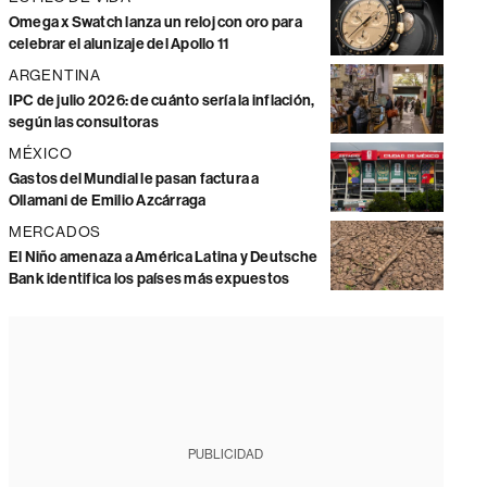
Omega x Swatch lanza un reloj con oro para
celebrar el alunizaje del Apollo 11
ARGENTINA
IPC de julio 2026: de cuánto sería la inflación,
según las consultoras
MÉXICO
Gastos del Mundial le pasan factura a
Ollamani de Emilio Azcárraga
MERCADOS
El Niño amenaza a América Latina y Deutsche
Bank identifica los países más expuestos
PUBLICIDAD