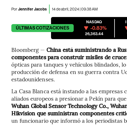
Por
Jennifer Jacobs
14 de abril, 2024 | 09:38 AM
NASDAQ
-0.83%
ÚLTIMAS
COTIZACIONES
26,363.44
Bloomberg —
China está suministrando a Rusi
componentes para construir misiles de crucer
ópticas para tanques y vehículos blindados, l
producción de defensa en su guerra contra Ucr
estadounidenses.
La Casa Blanca está instando a las empresas 
aliados europeos a presionar a Pekín para que
Wuhan Global Sensor Technology Co., Wuhan
Hikvision que suministran componentes crítico
un funcionario que informó a los periodistas 