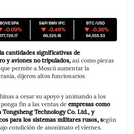
IBOVESPA
S&P/BMV IPC
BTC/USD
-0.09%
-0.46%
-0.36%
177,726.17
66,525.18
64,555.53
a cantidades significativas de
o y aviones no tripulados,
así como piezas
o que permite a Moscú aumentar la
ania, dijeron altos funcionarios
chinas a cesar su apoyo y animando a los
 ponga fin a las ventas de
empresas como
 Tongsheng Technology Co. Ltd., y
s para los sistemas militares rusos, s
egún
bajo condición de anonimato el viernes.