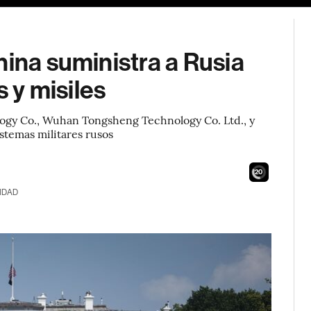
hina suministra a Rusia
y misiles
gy Co., Wuhan Tongsheng Technology Co. Ltd., y
stemas militares rusos
18
IDAD