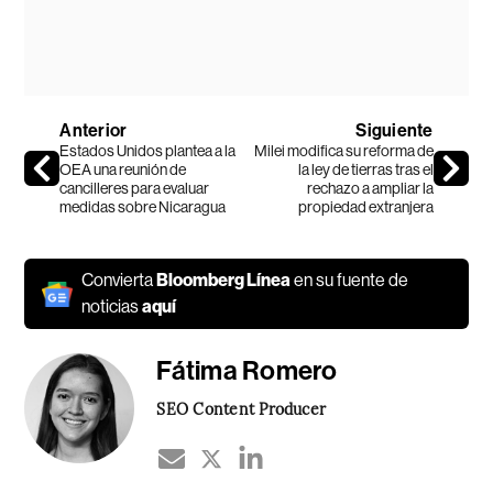
Anterior
Siguiente
Estados Unidos plantea a la
Milei modifica su reforma de
OEA una reunión de
la ley de tierras tras el
cancilleres para evaluar
rechazo a ampliar la
medidas sobre Nicaragua
propiedad extranjera
Convierta
Bloomberg Línea
en su fuente de
noticias
aquí
Fátima Romero
SEO Content Producer