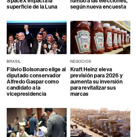
SpaceX impacta la
rumbo a las elecciones,
superficie de la Luna
según nueva encuesta
BRASIL
NEGOCIOS
Flávio Bolsonaro elige al
Kraft Heinz eleva
diputado conservador
previsión para 2026 y
Alfredo Gaspar como
aumenta su inversión
candidato a la
para revitalizar sus
vicepresidencia
marcas