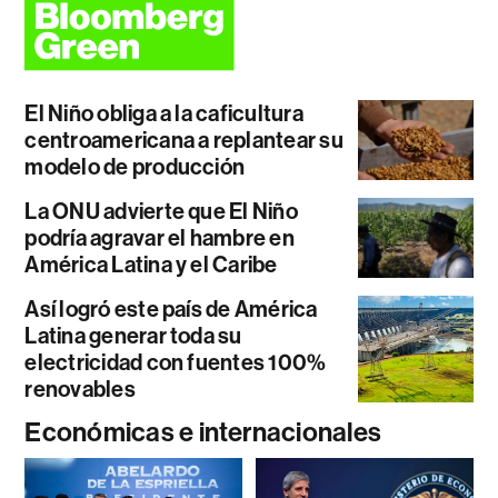
El Niño obliga a la caficultura
centroamericana a replantear su
modelo de producción
La ONU advierte que El Niño
podría agravar el hambre en
América Latina y el Caribe
Así logró este país de América
Latina generar toda su
electricidad con fuentes 100%
renovables
Económicas e internacionales