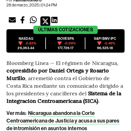
Por
Fátima Romero
28 de marzo, 2025 | 01:24 PM
ÚLTIMAS
COTIZACIONES
NASDAQ
IBOVESPA
S&P/BMV IPC
-0.83%
-0.09%
-0.46%
26,363.44
177,726.17
66,525.18
Bloomberg Línea — El régimen de Nicaragua,
copresidido por Daniel Ortega y Rosario
Murillo
, arremetió contra el Gobierno de
Costa Rica mediante un comunicado dirigido a
los presidentes y cancilleres del
Sistema de la
Integración Centroamericana (SICA)
.
Ver más
:
Nicaragua abandona la Corte
Centroamericana de Justicia y acusa a sus pares
de intromisión en asuntos internos