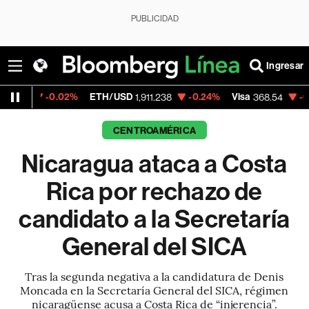
PUBLICIDAD
Ingresar
.02%
ETH/USD
-0.24%
Visa
-0.28%
Merca
1,911.238
368.54
CENTROAMÉRICA
Nicaragua ataca a Costa
Rica por rechazo de
candidato a la Secretaría
General del SICA
Tras la segunda negativa a la candidatura de Denis
Moncada en la Secretaría General del SICA, régimen
nicaragüense acusa a Costa Rica de “injerencia”.