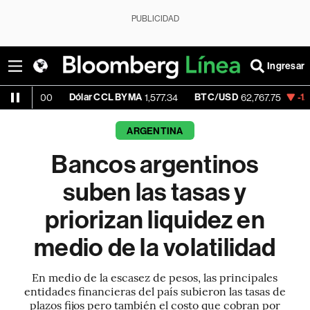
PUBLICIDAD
Ingresar
Dólar CCL BYMA
BTC/USD
-1.04%
ETH/
1,577.34
62,767.75
ARGENTINA
Bancos argentinos
suben las tasas y
priorizan liquidez en
medio de la volatilidad
En medio de la escasez de pesos, las principales
entidades financieras del país subieron las tasas de
plazos fijos pero también el costo que cobran por