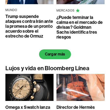
MUNDO
MERCADOS
Trump suspende
¿Puede terminar la
ataques contra Irán ante
calma en el mercado de
la promesa de un pronto
divisas? Goldman
acuerdo sobre el
Sachs identifica tres
estrecho de Ormuz
riesgos
Cargar más
Lujos y vida en Bloomberg Línea
Omega x Swatch lanza
Director de Hermès