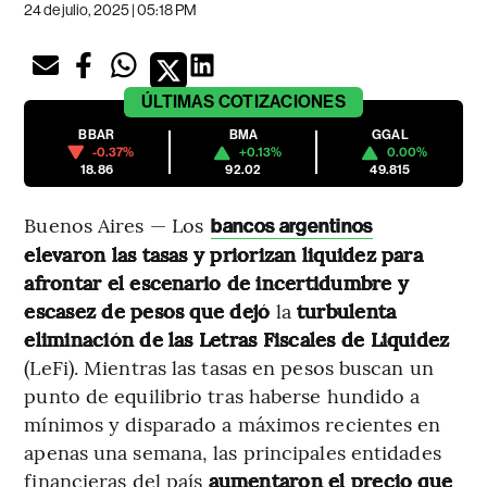
24 de julio, 2025 | 05:18 PM
ÚLTIMAS
COTIZACIONES
BBAR
BMA
GGAL
-0.37%
+0.13%
0.00%
18.86
92.02
49.815
Buenos Aires — Los
bancos argentinos
elevaron las tasas y priorizan liquidez para
afrontar el escenario de incertidumbre y
escasez de pesos que dejó
la
turbulenta
eliminación de las Letras Fiscales de Liquidez
(LeFi). Mientras las tasas en pesos buscan un
punto de equilibrio tras haberse hundido a
mínimos y disparado a máximos recientes en
apenas una semana, las principales entidades
financieras del país
aumentaron el precio
que