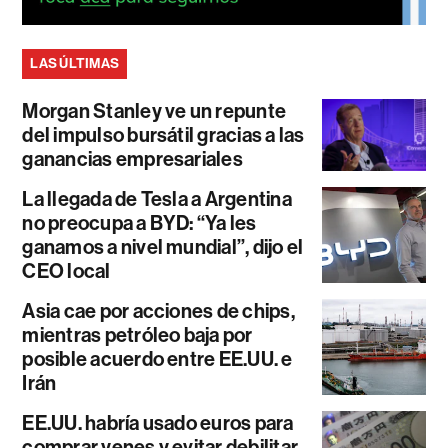
LAS ÚLTIMAS
Morgan Stanley ve un repunte
del impulso bursátil gracias a las
ganancias empresariales
La llegada de Tesla a Argentina
no preocupa a BYD: “Ya les
ganamos a nivel mundial”, dijo el
CEO local
Asia cae por acciones de chips,
mientras petróleo baja por
posible acuerdo entre EE.UU. e
Irán
EE.UU. habría usado euros para
comprar yenes y evitar debilitar