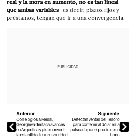
real y la mora en aumento, no es tan lineal
que ambas variables
-es decir, plazos fijos y
préstamos, tengan que ir a una convergencia.
PUBLICIDAD
Anterior
Siguiente
Con elogios a Messi,
Detectan ventas del Tesoro
Georgieva destaca avances
para contener al dólar en la
en Argentina y pide convertir
pulseada por el precio de un
la estabilidad en prosperidad
bono