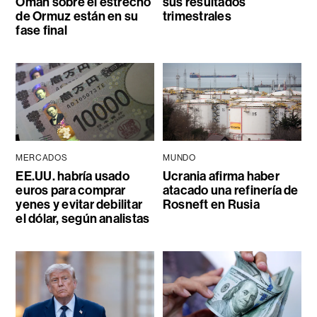
Omán sobre el estrecho
sus resultados
de Ormuz están en su
trimestrales
fase final
MERCADOS
MUNDO
EE.UU. habría usado
Ucrania afirma haber
euros para comprar
atacado una refinería de
yenes y evitar debilitar
Rosneft en Rusia
el dólar, según analistas