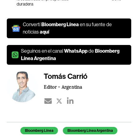
duradera
Convertí
Bloomberg Línea
en su fuente de
noticias
aquí
Seguínos en el canal
WhatsApp
de
Bloomberg
Línea Argentina
Tomás Carrió
Editor - Argentina
Temas de este artículo
Bloomberg Línea
Bloomberg Línea Argentina