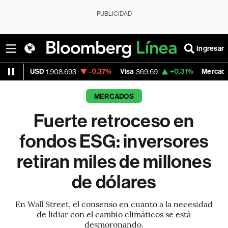
PUBLICIDAD
Ingresar
-0.37%
Visa
+0.31%
MercadoLibre
,908.693
369.69
1,814.66
MERCADOS
Fuerte retroceso en
fondos ESG: inversores
retiran miles de millones
de dólares
En Wall Street, el consenso en cuanto a la necesidad
de lidiar con el cambio climáticos se está
desmoronando.