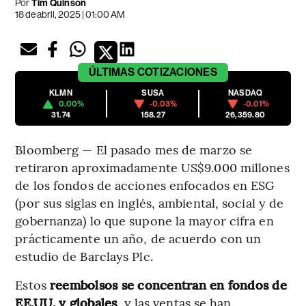
Por
Tim Quinson
18 de abril, 2025 | 01:00 AM
ÚLTIMAS
COTIZACIONES
KLMN
SUSA
NASDAQ
0.00%
-0.03%
-0.01%
31.74
158.27
26,359.80
Bloomberg — El pasado mes de marzo se
retiraron aproximadamente US$9.000 millones
de los fondos de acciones enfocados en ESG
(por sus siglas en inglés, ambiental, social y de
gobernanza) lo que supone la mayor cifra en
prácticamente un año, de acuerdo con un
estudio de Barclays Plc.
Estos
reembolsos se concentran en fondos de
EE.UU. y globales
, y las ventas se han