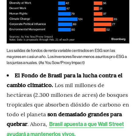
Las salidas de fondos de renta variable centrados en ESG son las
mayores en casi un año.
Los inversores llevan menos asuntos pro-ESG a
las juntas anuales.
(As You Sow/Proxy Impact)
El Fondo de Brasil para la lucha contra el
cambio climático.
Los mil millones de
hectáreas (2.300 millones de acres) de bosques
tropicales que absorben dióxido de carbono en
todo el planeta
son demasiado grandes para
quebrar
. Ahora,
Brasil apuesta a que Wall Street
ayudará a mantenerlos vivos.