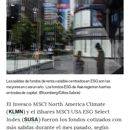
Las salidas de fondos de renta variable centrados en ESG son las
mayores en casi un año.
Los fondos ESG de Asia registran fuertes
entradas de capital.
(Bloomberg/Gilles Sabrie)
El Invesco MSCI North America Climate
(
) y el iShares MSCI USA ESG Select
KLMN
Index (
) fueron los fondos cotizados con
SUSA
más salidas durante el mes pasado, según