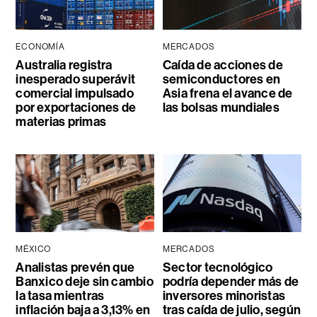
ECONOMÍA
MERCADOS
Australia registra
Caída de acciones de
inesperado superávit
semiconductores en
comercial impulsado
Asia frena el avance de
por exportaciones de
las bolsas mundiales
materias primas
MÉXICO
MERCADOS
Analistas prevén que
Sector tecnológico
Banxico deje sin cambio
podría depender más de
la tasa mientras
inversores minoristas
inflación baja a 3,13% en
tras caída de julio, según