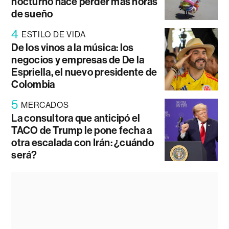
nocturno hace perder más horas
de sueño
4
ESTILO DE VIDA
De los vinos a la música: los
negocios y empresas de De la
Espriella, el nuevo presidente de
Colombia
5
MERCADOS
La consultora que anticipó el
TACO de Trump le pone fecha a
otra escalada con Irán: ¿cuándo
será?