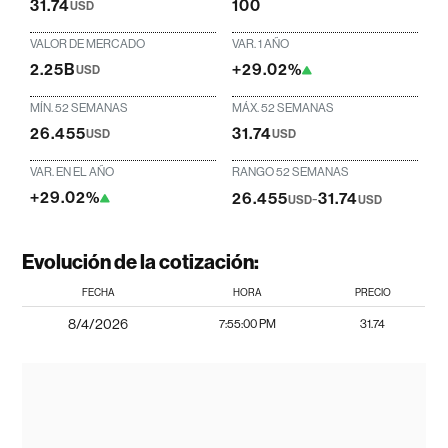
31.74
100
USD
VALOR DE MERCADO
VAR. 1 AÑO
2.25B
+29.02%
USD
MÍN. 52 SEMANAS
MÁX. 52 SEMANAS
26.455
31.74
USD
USD
VAR. EN EL AÑO
RANGO 52 SEMANAS
+29.02%
26.455
-
31.74
USD
USD
Evolución de la cotización:
FECHA
HORA
PRECIO
8/4/2026
7:55:00 PM
31.74