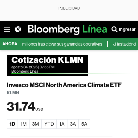
PUBLICIDAD
Ingresar
AHORA
00 millones tras elevar sus ganancias operativas
¿Hasta dónde pueden 
Cotización KLMN
agosto 04, 2026 | 07:55 PM
Bloomberg Línea
Invesco MSCI North America Climate ETF
KLMN
31.74
USD
1D
1M
3M
YTD
1A
3A
5A