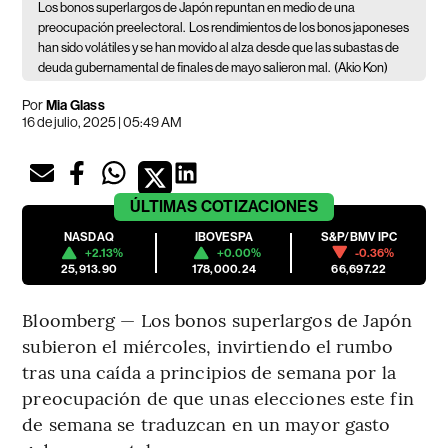
Los bonos superlargos de Japón repuntan en medio de una
preocupación preelectoral.
Los rendimientos de los bonos japoneses
han sido volátiles y se han movido al alza desde que las subastas de
deuda gubernamental de finales de mayo salieron mal.
(Akio Kon)
Por
Mia Glass
16 de julio, 2025 | 05:49 AM
ÚLTIMAS
COTIZACIONES
NASDAQ
IBOVESPA
S&P/BMV IPC
+2.13%
+0.00%
-0.36%
25,913.90
178,000.24
66,697.22
Bloomberg — Los bonos superlargos de Japón
subieron el miércoles, invirtiendo el rumbo
tras una caída a principios de semana por la
preocupación de que unas elecciones este fin
de semana se traduzcan en un mayor gasto