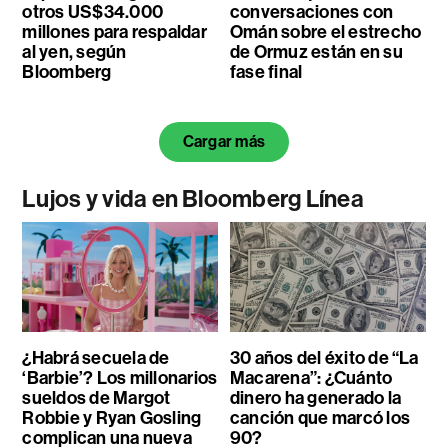
otros US$34.000
conversaciones con
millones para respaldar
Omán sobre el estrecho
al yen, según
de Ormuz están en su
Bloomberg
fase final
Cargar más
Lujos y vida en Bloomberg Línea
¿Habrá secuela de
30 años del éxito de “La
‘Barbie’? Los millonarios
Macarena”: ¿Cuánto
sueldos de Margot
dinero ha generado la
Robbie y Ryan Gosling
canción que marcó los
complican una nueva
90?