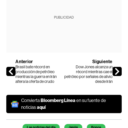
PUBLICIDAD
Anterior
Siguiente
Brasil bate récord en
Dow Jones alcanza un
producción de petróleo
récord mientras cae el
mientras la guerra en Irán
petróleo por señales de alivio
altera la oferta de crudo
desde Irán
Convierta
Bloomberg Línea
en su fuente de
noticias
aquí
Temas de este artículo
Las noticias del día
Japón
Bonos