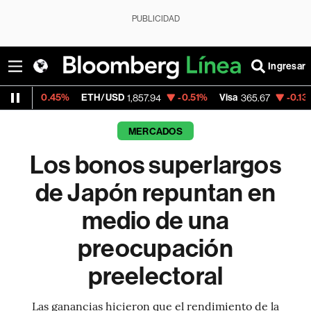
PUBLICIDAD
Ingresar
5%
ETH/USD
-0.51%
Visa
-0.13%
MercadoL
1,857.94
365.67
MERCADOS
Los bonos superlargos
de Japón repuntan en
medio de una
preocupación
preelectoral
Las ganancias hicieron que el rendimiento de la