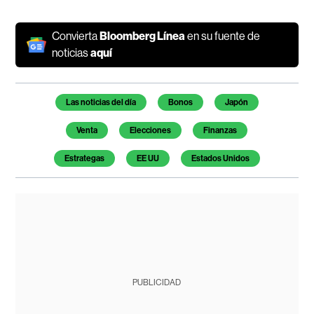
Convierta
Bloomberg Línea
en su fuente de
noticias
aquí
Temas de este artículo
Las noticias del día
Bonos
Japón
Venta
Elecciones
Finanzas
Estrategas
EE UU
Estados Unidos
PUBLICIDAD