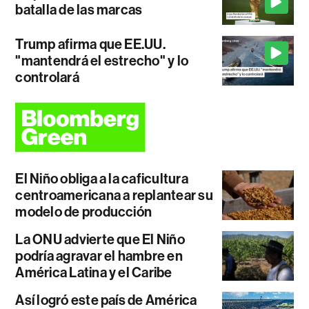
batalla de las marcas
Trump afirma que EE.UU.
"mantendrá el estrecho" y lo
controlará
El Niño obliga a la caficultura
centroamericana a replantear su
modelo de producción
La ONU advierte que El Niño
podría agravar el hambre en
América Latina y el Caribe
Así logró este país de América