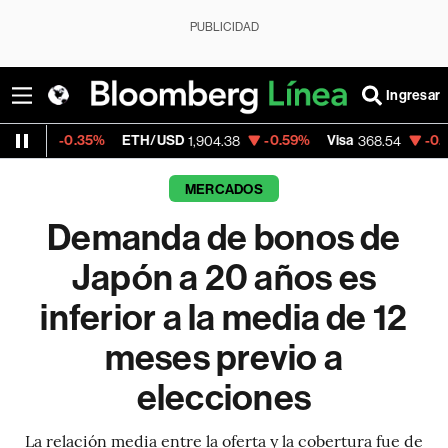
PUBLICIDAD
Ingresar
35%
ETH/USD
-0.59%
Visa
-0.28%
Merca
1,904.38
368.54
MERCADOS
Demanda de bonos de
Japón a 20 años es
inferior a la media de 12
meses previo a
elecciones
La relación media entre la oferta y la cobertura fue de