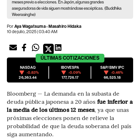
meses previo a elecciones.
En Japón, algunas grandes
aseguradoras de vida siguen mostrándose escépticas.
(Buddhika
Weerasinghe)
Por
Aya Wagatsuma - Masahiro Hidaka
10 de julio, 2025 | 03:40 AM
ÚLTIMAS
COTIZACIONES
NASDAQ
IBOVESPA
S&P/BMV IPC
-0.83%
-0.09%
-0.46%
26,363.44
177,726.17
66,525.18
Bloomberg — La demanda en la subasta de
deuda pública japonesa a 20 años
fue inferior a
la media de los últimos 12 meses
, ya que unas
próximas elecciones ponen de relieve la
probabilidad de que la deuda soberana del país
siga aumentando.