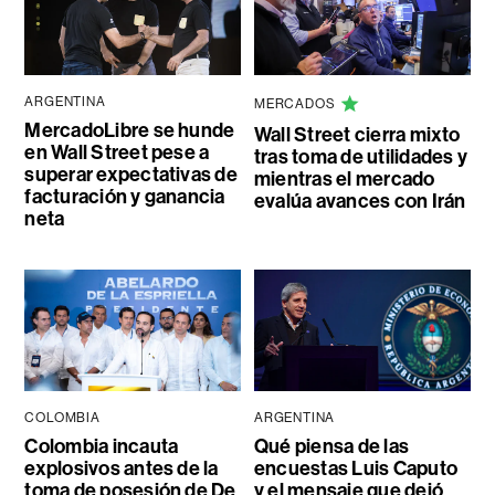
ARGENTINA
MERCADOS
MercadoLibre se hunde
Wall Street cierra mixto
en Wall Street pese a
tras toma de utilidades y
superar expectativas de
mientras el mercado
facturación y ganancia
evalúa avances con Irán
neta
COLOMBIA
ARGENTINA
Colombia incauta
Qué piensa de las
explosivos antes de la
encuestas Luis Caputo
toma de posesión de De
y el mensaje que dejó