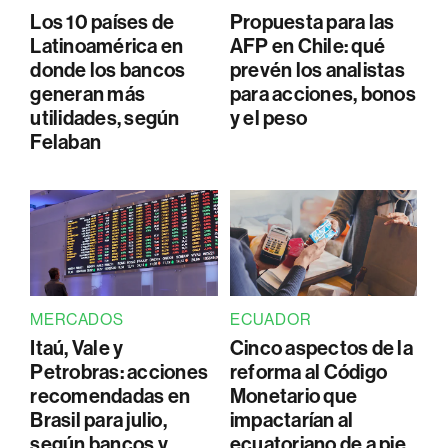
Los 10 países de
Propuesta para las
Latinoamérica en
AFP en Chile: qué
donde los bancos
prevén los analistas
generan más
para acciones, bonos
utilidades, según
y el peso
Felaban
MERCADOS
ECUADOR
Itaú, Vale y
Cinco aspectos de la
Petrobras: acciones
reforma al Código
recomendadas en
Monetario que
Brasil para julio,
impactarían al
según bancos y
ecuatoriano de a pie