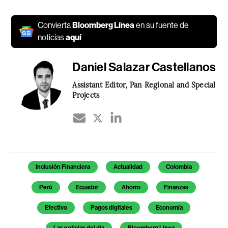
Convierta
Bloomberg Línea
en su fuente de
noticias
aquí
Daniel Salazar Castellanos
Assistant Editor, Pan Regional and Special
Projects
Temas de este artículo
Inclusión Financiera
Actualidad
Colombia
Perú
Ecuador
Ahorro
Finanzas
Efectivo
Pagos digitales
Economía