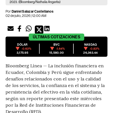
2023.
(Bloomberg/Nathalia Angarita)
Por
Daniel Salazar Castellanos
02 de julio, 2026 | 12:00 AM
ÚLTIMAS
COTIZACIONES
DÓLAR
BVC
NASDAQ
-0.63%
-1.64%
-0.83%
3,175.95
15,580.00
26,363.44
Bloomberg Línea — La inclusión financiera en
Ecuador, Colombia y Perú sigue enfrentando
desafíos relacionados con el uso y la calidad
de los servicios, la confianza en el sistema y la
persistencia del efectivo en la vida cotidiana,
según un reporte presentado este miércoles
por la Red de Instituciones Financieras de
Desarrollo (RFD).