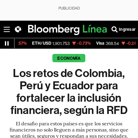
PUBLICIDAD
Ingresar
ETH/USD
-0.73%
Visa
-0.28%
MercadoLib
1,901.753
368.54
ECONOMÍA
Los retos de Colombia,
Perú y Ecuador para
fortalecer la inclusión
financiera, según la RFD
El desafío para estos países es que los servicios
financieros no solo lleguen a más personas, sino que
sean útiles, seguros y respondan a sus necesidades.