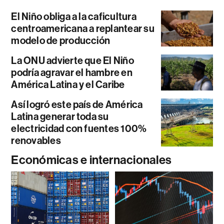
El Niño obliga a la caficultura
centroamericana a replantear su
modelo de producción
La ONU advierte que El Niño
podría agravar el hambre en
América Latina y el Caribe
Así logró este país de América
Latina generar toda su
electricidad con fuentes 100%
renovables
Económicas e internacionales