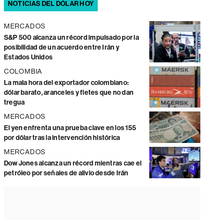
NOTICIAS DEL DÓLAR HOY
MERCADOS
S&P 500 alcanza un récord impulsado por la
posibilidad de un acuerdo entre Irán y
Estados Unidos
COLOMBIA
La mala hora del exportador colombiano:
dólar barato, aranceles y fletes que no dan
tregua
MERCADOS
El yen enfrenta una prueba clave en los 155
por dólar tras la intervención histórica
MERCADOS
Dow Jones alcanza un récord mientras cae el
petróleo por señales de alivio desde Irán