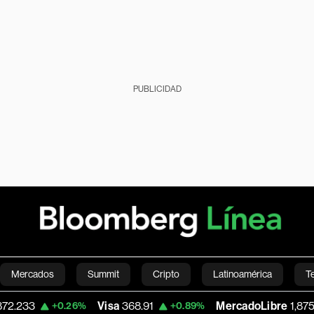
PUBLICIDAD
Mercados
Summit
Cripto
Latinoamérica
T
Visa
368.91
MercadoLibre
1,875.19
+0.26%
+0.89%
-1.33
Green
Economía
Estilo de vida
Mundo
Videos