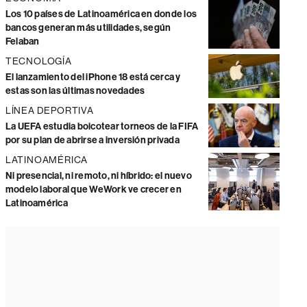
Los 10 países de Latinoamérica en donde los
bancos generan más utilidades, según
Felaban
TECNOLOGÍA
El lanzamiento del iPhone 18 está cerca y
estas son las últimas novedades
LÍNEA DEPORTIVA
La UEFA estudia boicotear torneos de la FIFA
por su plan de abrirse a inversión privada
LATINOAMÉRICA
Ni presencial, ni remoto, ni híbrido: el nuevo
modelo laboral que WeWork ve crecer en
Latinoamérica