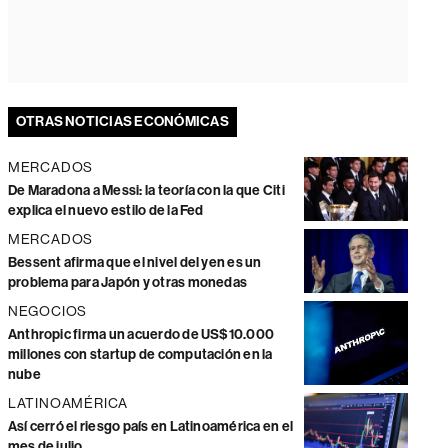
OTRAS NOTICIAS ECONÓMICAS
MERCADOS
De Maradona a Messi: la teoría con la que Citi
explica el nuevo estilo de la Fed
MERCADOS
Bessent afirma que el nivel del yen es un
problema para Japón y otras monedas
NEGOCIOS
Anthropic firma un acuerdo de US$10.000
millones con startup de computación en la
nube
LATINOAMÉRICA
Así cerró el riesgo país en Latinoamérica en el
mes de julio