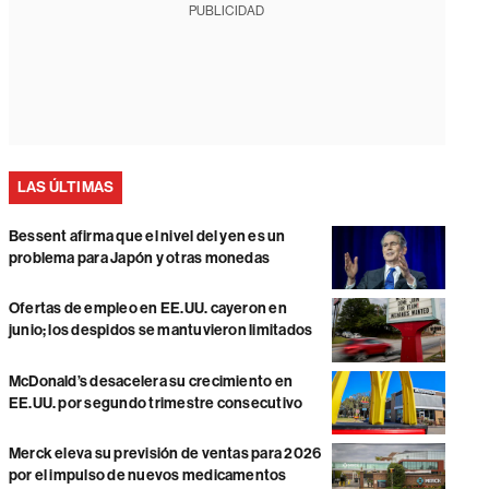
PUBLICIDAD
LAS ÚLTIMAS
Bessent afirma que el nivel del yen es un
problema para Japón y otras monedas
Ofertas de empleo en EE.UU. cayeron en
junio; los despidos se mantuvieron limitados
McDonald’s desacelera su crecimiento en
EE.UU. por segundo trimestre consecutivo
Merck eleva su previsión de ventas para 2026
por el impulso de nuevos medicamentos