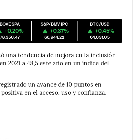
IBOVESPA
S&P/BMV IPC
BTC/USD
+0.20%
+0.37%
+0.45%
178,350.47
66,944.22
64,031.05
 una tendencia de mejora en la inclusión
en 2021 a 48,5 este año en un índice del
registrado un avance de 10 puntos en
 positiva en el acceso, uso y confianza.