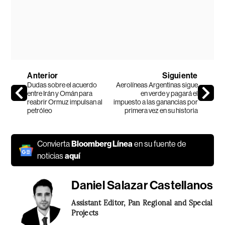
Anterior
Siguiente
Dudas sobre el acuerdo
Aerolíneas Argentinas sigue
entre Irán y Omán para
en verde y pagará el
reabrir Ormuz impulsan al
impuesto a las ganancias por
petróleo
primera vez en su historia
Convierta
Bloomberg Línea
en su fuente de
noticias
aquí
Daniel Salazar Castellanos
Assistant Editor, Pan Regional and Special
Projects