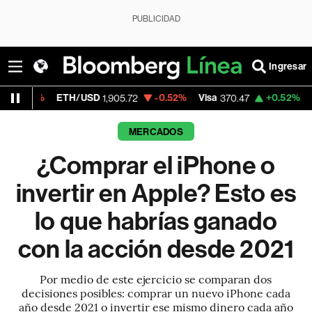
PUBLICIDAD
Ingresar
ETH/USD
-0.52%
Visa
+0.52%
MercadoLibr
1,905.72
370.47
MERCADOS
¿Comprar el iPhone o
invertir en Apple? Esto es
lo que habrías ganado
con la acción desde 2021
Por medio de este ejercicio se comparan dos
decisiones posibles: comprar un nuevo iPhone cada
año desde 2021 o invertir ese mismo dinero cada año