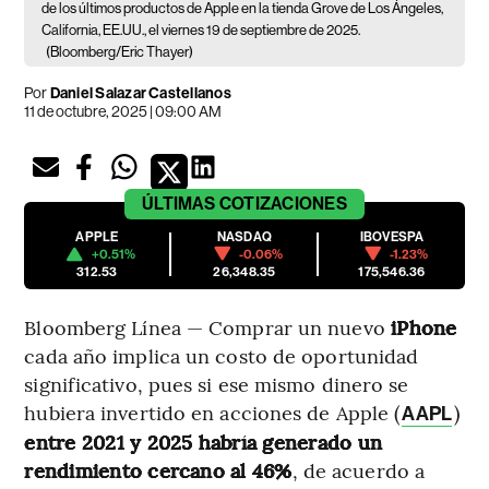
de los últimos productos de Apple en la tienda Grove de Los Ángeles,
California, EE.UU., el viernes 19 de septiembre de 2025.
(Bloomberg/Eric Thayer)
Por
Daniel Salazar Castellanos
11 de octubre, 2025 | 09:00 AM
ÚLTIMAS
COTIZACIONES
APPLE
NASDAQ
IBOVESPA
+0.51%
-0.06%
-1.23%
312.53
26,348.35
175,546.36
Bloomberg Línea — Comprar un nuevo
iPhone
cada año implica un costo de oportunidad
significativo, pues si ese mismo dinero se
hubiera invertido en acciones de Apple (
)
AAPL
entre 2021 y 2025 habría generado un
rendimiento cercano al 46%
, de acuerdo a