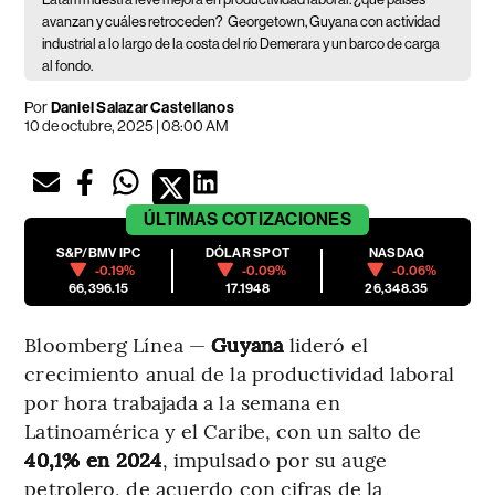
avanzan y cuáles retroceden?
Georgetown, Guyana con actividad
industrial a lo largo de la costa del río Demerara y un barco de carga
al fondo.
Por
Daniel Salazar Castellanos
10 de octubre, 2025 | 08:00 AM
ÚLTIMAS
COTIZACIONES
S&P/BMV IPC
DÓLAR SPOT
NASDAQ
-0.19%
-0.09%
-0.06%
66,396.15
17.1948
26,348.35
Bloomberg Línea —
Guyana
lideró el
crecimiento anual de la productividad laboral
por hora trabajada a la semana en
Latinoamérica y el Caribe, con un salto de
40,1% en 2024
, impulsado por su auge
petrolero, de acuerdo con cifras de la