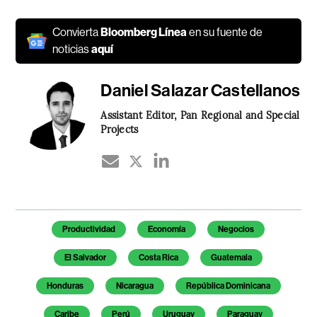
Convierta
Bloomberg Línea
en su fuente de
noticias
aquí
Daniel Salazar Castellanos
Assistant Editor, Pan Regional and Special
Projects
Temas de este artículo
Productividad
Economía
Negocios
El Salvador
Costa Rica
Guatemala
Honduras
Nicaragua
República Dominicana
Caribe
Perú
Uruguay
Paraguay