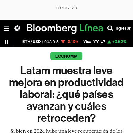
PUBLICIDAD
Ingresar
TH/USD
-0.13%
Visa
+0.52%
MercadoLibr
1,903.315
370.47
ECONOMÍA
Latam muestra leve
mejora en productividad
laboral: ¿qué países
avanzan y cuáles
retroceden?
Si bien en 2024 hubo una leve recuperación de los