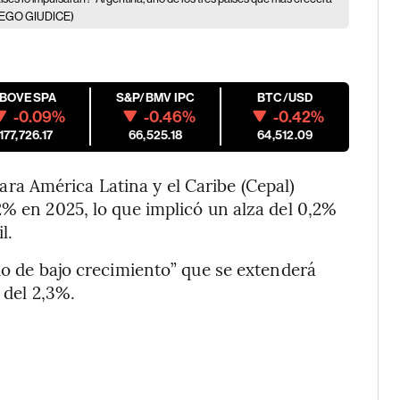
EGO GIUDICE)
IBOVESPA
S&P/BMV IPC
BTC/USD
-0.09%
-0.46%
-0.42%
177,726.17
66,525.18
64,512.09
a América Latina y el Caribe (Cepal)
2% en 2025, lo que implicó un alza del 0,2%
l.
do de bajo crecimiento” que se extenderá
 del 2,3%.