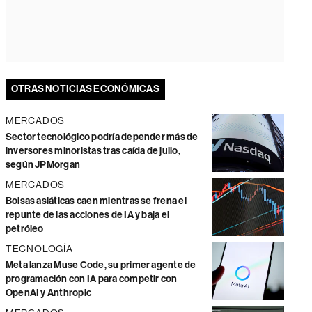
OTRAS NOTICIAS ECONÓMICAS
MERCADOS
Sector tecnológico podría depender más de
inversores minoristas tras caída de julio,
según JPMorgan
MERCADOS
Bolsas asiáticas caen mientras se frena el
repunte de las acciones de IA y baja el
petróleo
TECNOLOGÍA
Meta lanza Muse Code, su primer agente de
programación con IA para competir con
OpenAI y Anthropic