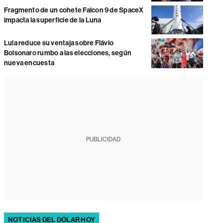
Fragmento de un cohete Falcon 9 de SpaceX
impacta la superficie de la Luna
Lula reduce su ventaja sobre Flávio
Bolsonaro rumbo a las elecciones, según
nueva encuesta
PUBLICIDAD
NOTICIAS DEL DÓLAR HOY