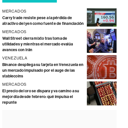
MERCADOS
Carry trade resiste pese a la pérdida de
atractivo del yen como fuente de financiación
MERCADOS
Wall Street cierra mixto tras toma de
utilidades y mientras el mercado evalúa
avances con Irán
VENEZUELA
Binance despliega su tarjeta en Venezuela en
un mercado impulsado por el auge de las
stablecoins
MERCADOS
El precio del oro se dispara y va camino a su
mejor día desde febrero: qué impulsa el
repunte