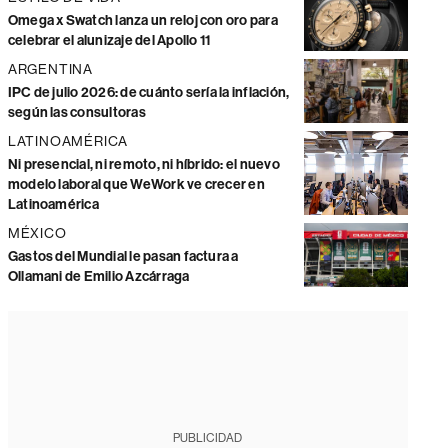
Omega x Swatch lanza un reloj con oro para
celebrar el alunizaje del Apollo 11
ARGENTINA
IPC de julio 2026: de cuánto sería la inflación,
según las consultoras
LATINOAMÉRICA
Ni presencial, ni remoto, ni híbrido: el nuevo
modelo laboral que WeWork ve crecer en
Latinoamérica
MÉXICO
Gastos del Mundial le pasan factura a
Ollamani de Emilio Azcárraga
PUBLICIDAD