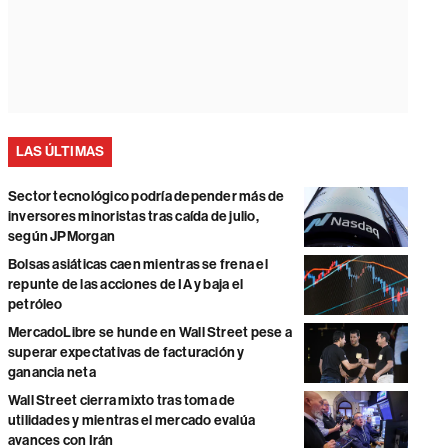
LAS ÚLTIMAS
Sector tecnológico podría depender más de
inversores minoristas tras caída de julio,
según JPMorgan
Bolsas asiáticas caen mientras se frena el
repunte de las acciones de IA y baja el
petróleo
MercadoLibre se hunde en Wall Street pese a
superar expectativas de facturación y
ganancia neta
Wall Street cierra mixto tras toma de
utilidades y mientras el mercado evalúa
avances con Irán