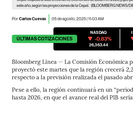
este año, según las proyecciones de la Cepal.
(BLOOMBERG NEWS/DI
Por
Carlos Cuevas
05 de agosto, 2025 | 11:03 AM
NASDAQ
-0.83%
ÚLTIMAS
COTIZACIONES
26,363.44
Bloomberg Línea — La Comisión Económica par
proyectó este martes que la región crecerá 2,
respecto a la previsión realizada el pasado abri
Pese a ello, la región continuará en un “perio
hasta 2026,
en que el avance real del PIB sería