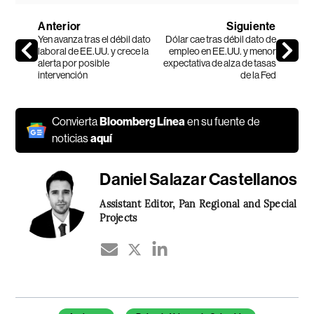
Anterior
Siguiente
Yen avanza tras el débil dato
Dólar cae tras débil dato de
laboral de EE.UU. y crece la
empleo en EE.UU. y menor
alerta por posible
expectativa de alza de tasas
intervención
de la Fed
Convierta
Bloomberg Línea
en su fuente de
noticias
aquí
Daniel Salazar Castellanos
Assistant Editor, Pan Regional and Special
Projects
Temas de este artículo