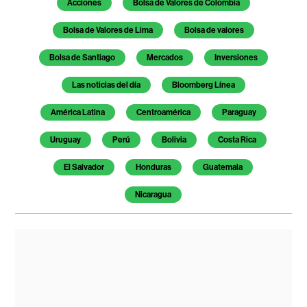
Acciones
Bolsa de Valores de Colombia
Bolsa de Valores de Lima
Bolsa de valores
Bolsa de Santiago
Mercados
Inversiones
Las noticias del día
Bloomberg Línea
América Latina
Centroamérica
Paraguay
Uruguay
Perú
Bolivia
Costa Rica
El Salvador
Honduras
Guatemala
Nicaragua