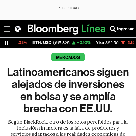
PUBLICIDAD
Ingresar
ETH/USD
+0.10%
Visa
-2.15%
MercadoLib
1,915.825
362.50
MERCADOS
Latinoamericanos siguen
alejados de inversiones
en bolsa y se amplía
brecha con EE.UU.
Según BlackRock, otro de los retos percibidos para la
inclusión financiera es la falta de productos y
servicios adaptados a las realidades económicas de