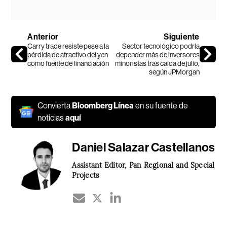
Anterior
Siguiente
Carry trade resiste pese a la
Sector tecnológico podría
pérdida de atractivo del yen
depender más de inversores
como fuente de financiación
minoristas tras caída de julio,
según JPMorgan
Convierta
Bloomberg Línea
en su fuente de
noticias
aquí
Daniel Salazar Castellanos
Assistant Editor, Pan Regional and Special
Projects