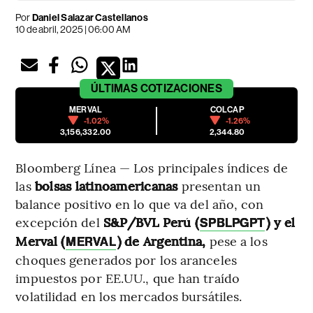
Por
Daniel Salazar Castellanos
10 de abril, 2025 | 06:00 AM
ÚLTIMAS
COTIZACIONES
MERVAL
COLCAP
-1.02%
-1.26%
3,156,332.00
2,344.80
Bloomberg Línea — Los principales índices de
las
bolsas latinoamericanas
presentan un
balance positivo en lo que va del año, con
excepción del
S&P/BVL Perú (
) y el
SPBLPGPT
Merval (
) de Argentina,
pese a los
MERVAL
choques generados por los aranceles
impuestos por EE.UU., que han traído
volatilidad en los mercados bursátiles.