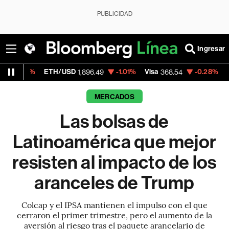
PUBLICIDAD
Ingresar
ETH/USD
-1.01%
Visa
-0.28%
MercadoLibre
1,896.49
368.54
MERCADOS
Las bolsas de
Latinoamérica que mejor
resisten al impacto de los
aranceles de Trump
Colcap y el IPSA mantienen el impulso con el que
cerraron el primer trimestre, pero el aumento de la
aversión al riesgo tras el paquete arancelario de