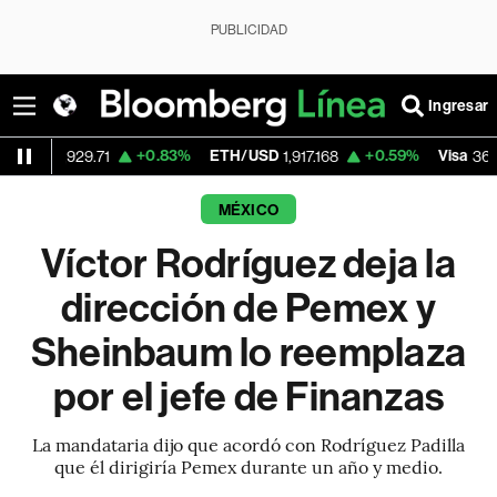
PUBLICIDAD
Ingresar
+0.83%
ETH/USD
+0.59%
Visa
-1.
929.71
1,917.168
364.06
MÉXICO
Víctor Rodríguez deja la
dirección de Pemex y
Sheinbaum lo reemplaza
por el jefe de Finanzas
La mandataria dijo que acordó con Rodríguez Padilla
que él dirigiría Pemex durante un año y medio.