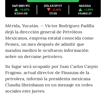
S&P/BMV IPC
DÓLAR SPOT
NASDAQ
+0.97%
-0.41%
+1.26%
67,041.06
17.139
26,680.27
Mérida, Yucatán. — Víctor Rodríguez Padilla
dejó la dirección general de Petróleos
Mexicanos, empresa estatal conocida como
Pemex, un mes después de admitir que
mandos medios le ocultaron información
sobre un derrame petrolero.
Su lugar será ocupado por Juan Carlos Carpio
Fragoso, actual director de Finanzas de la
petrolera, informó la presidenta mexicana
Claudia Sheinbaum en un mensaje en redes
sociales este jueves.