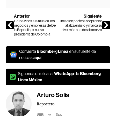
Anterior
Siguiente
De los vinos a la música: los
Inflación porteña sorprende
negocios y empresas de De
al alza en julio y marca su
la Espriella, el nuevo
nivel más alto desde marzo
presidente de Colombia
Convierta
Bloomberg Línea
en su fuente de
noticias
aquí
Síguenos en el canal
WhatsApp
de
Bloomberg
Línea México
Arturo Solís
Reportero