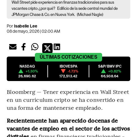
Wall Street pide experiencia en finanzas tradicionales para sus
vacantes cripto: ¿por qué?
Edificio de la sede central mundial de
JPMorgan Chase & Co. en Nueva York.
(Michael Nagle)
Por
Isabelle Lee
08 de mayo, 2026 | 02:00 AM
ÚLTIMAS
COTIZACIONES
NASDAQ
IBOVESPA
S&P/BMV IPC
+1.30%
-1.73%
+0.82%
26,690.62
172,513.42
66,938.64
Bloomberg — Tener experiencia en Wall Street
en un currículum cripto se ha convertido en
una forma de mantenerse empleado.
Recientemente han aparecido docenas de
vacantes de empleo en el sector de los activos
digitales
en firmas financieras tradicionales -