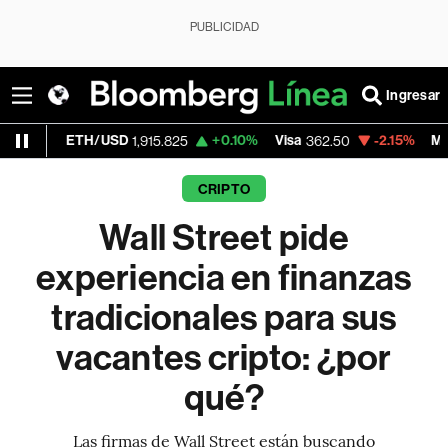
PUBLICIDAD
Ingresar
TH/USD
+0.10%
Visa
-2.15%
MercadoLibre
1,915.825
362.50
1
CRIPTO
Wall Street pide
experiencia en finanzas
tradicionales para sus
vacantes cripto: ¿por
qué?
Las firmas de Wall Street están buscando