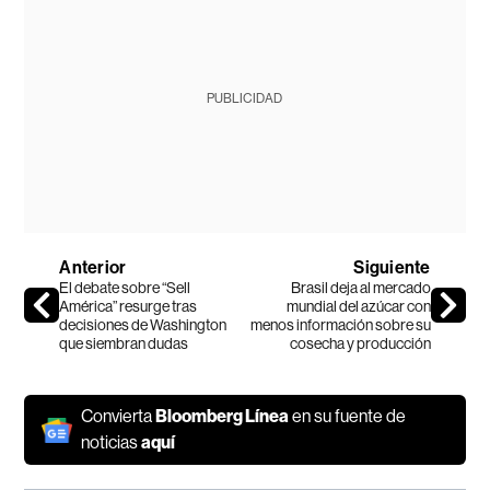
PUBLICIDAD
Anterior
Siguiente
El debate sobre “Sell
Brasil deja al mercado
América” resurge tras
mundial del azúcar con
decisiones de Washington
menos información sobre su
que siembran dudas
cosecha y producción
Convierta
Bloomberg Línea
en su fuente de
noticias
aquí