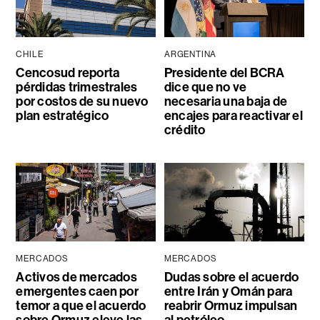
CHILE
ARGENTINA
Cencosud reporta
Presidente del BCRA
pérdidas trimestrales
dice que no ve
por costos de su nuevo
necesaria una baja de
plan estratégico
encajes para reactivar el
crédito
MERCADOS
MERCADOS
Activos de mercados
Dudas sobre el acuerdo
emergentes caen por
entre Irán y Omán para
temor a que el acuerdo
reabrir Ormuz impulsan
sobre Ormuz eleve las
al petróleo