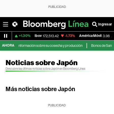
PUBLICIDAD
Ingresar
+1.30%
Ibov
-1.73%
América Móvil
+3.11%
172,513.42
3.98
AHORA
nos información sobre su cosecha y producción
Bonos de San Juan ganan 
Noticias sobre Japón
Descubre las últimas noticias sobre Japón en Bloomberg Línea
Más noticias sobre Japón
PUBLICIDAD