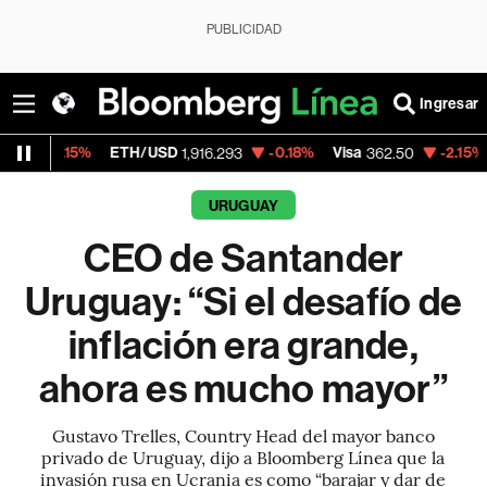
PUBLICIDAD
Ingresar
%
ETH/USD
-0.18%
Visa
-2.15%
MercadoLi
1,916.293
362.50
URUGUAY
CEO de Santander
Uruguay: “Si el desafío de
inflación era grande,
ahora es mucho mayor”
Gustavo Trelles, Country Head del mayor banco
privado de Uruguay, dijo a Bloomberg Línea que la
invasión rusa en Ucrania es como “barajar y dar de