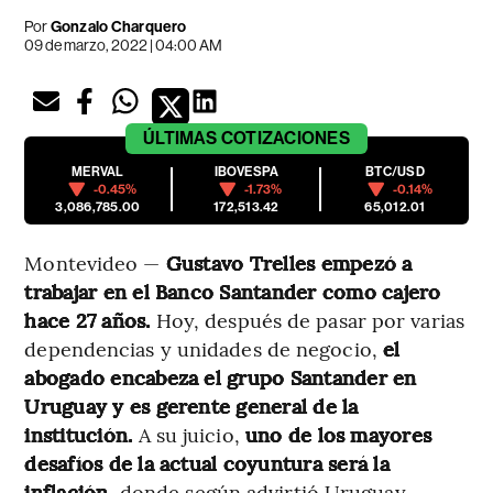
Por
Gonzalo Charquero
09 de marzo, 2022 | 04:00 AM
ÚLTIMAS
COTIZACIONES
MERVAL
IBOVESPA
BTC/USD
-0.45%
-1.73%
-0.14%
3,086,785.00
172,513.42
65,012.01
Montevideo —
Gustavo Trelles empezó a
trabajar en el Banco Santander como cajero
hace 27 años.
Hoy, después de pasar por varias
dependencias y unidades de negocio,
el
abogado encabeza el grupo Santander en
Uruguay y es gerente general de la
institución.
A su juicio,
uno de los mayores
desafíos de la actual coyuntura será la
inflación,
donde según advirtió Uruguay