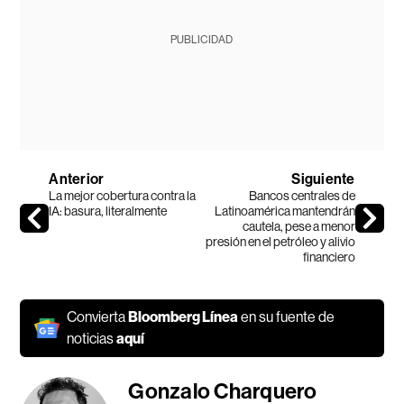
PUBLICIDAD
Anterior
Siguiente
La mejor cobertura contra la
Bancos centrales de
IA: basura, literalmente
Latinoamérica mantendrán
cautela, pese a menor
presión en el petróleo y alivio
financiero
Convierta
Bloomberg Línea
en su fuente de
noticias
aquí
Gonzalo Charquero