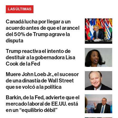
LAS ÚLTIMAS
Canadá lucha por llegar a un
acuerdo antes de que el arancel
del 50% de Trump agrave la
disputa
Trump reactiva el intento de
destituir a la gobernadora Lisa
Cook de la Fed
Muere John Loeb Jr., el sucesor
de una dinastía de Wall Street
que se volcó a la política
Barkin, de la Fed, advierte que el
mercado laboral de EE.UU. está
en un “equilibrio débil”