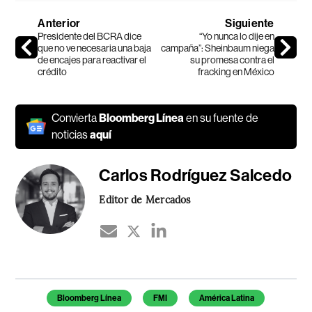
Anterior
Siguiente
Presidente del BCRA dice
“Yo nunca lo dije en
que no ve necesaria una baja
campaña”: Sheinbaum niega
de encajes para reactivar el
su promesa contra el
crédito
fracking en México
Convierta
Bloomberg Línea
en su fuente de
noticias
aquí
Carlos Rodríguez Salcedo
Editor de Mercados
Temas de este artículo
Bloomberg Línea
FMI
América Latina