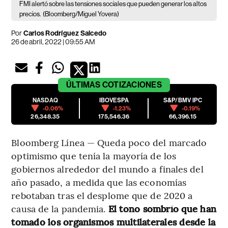
FMI alertó sobre las tensiones sociales que pueden generar los altos
precios.
(Bloomberg/Miguel Yovera)
Por
Carlos Rodríguez Salcedo
26 de abril, 2022 | 09:55 AM
ÚLTIMAS
COTIZACIONES
NASDAQ
IBOVESPA
S&P/BMV IPC
-0.06%
-1.23%
-0.19%
26,348.35
175,546.36
66,396.15
Bloomberg Línea — Queda poco del marcado
optimismo que tenía la mayoría de los
gobiernos alrededor del mundo a finales del
año pasado, a medida que las economías
rebotaban tras el desplome que de 2020 a
causa de la pandemia.
El tono sombrío que han
tomado los organismos multilaterales desde la