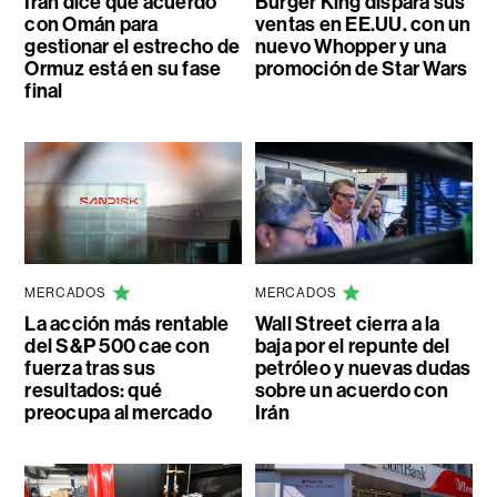
Irán dice que acuerdo
Burger King dispara sus
con Omán para
ventas en EE.UU. con un
gestionar el estrecho de
nuevo Whopper y una
Ormuz está en su fase
promoción de Star Wars
final
MERCADOS
MERCADOS
La acción más rentable
Wall Street cierra a la
del S&P 500 cae con
baja por el repunte del
fuerza tras sus
petróleo y nuevas dudas
resultados: qué
sobre un acuerdo con
preocupa al mercado
Irán