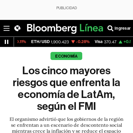
PUBLICIDAD
Ingresar
ETH/USD
-0.28%
Visa
+0.52%
MercadoLi
1,900.423
370.47
ECONOMÍA
Los cinco mayores
riesgos que enfrenta la
economía de LatAm,
según el FMI
El organismo advirtió que los gobiernos de la región
se enfrentan a un escenario de descontento social
mientras crece la inflación y se reduce el espacio