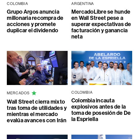
COLOMBIA
ARGENTINA
Grupo Argos anuncia
MercadoLibre se hunde
millonaria recompra de
en Wall Street pese a
acciones y promete
superar expectativas de
duplicar el dividendo
facturación y ganancia
neta
COLOMBIA
MERCADOS
Colombia incauta
Wall Street cierra mixto
explosivos antes de la
tras toma de utilidades y
toma de posesión de De
mientras el mercado
la Espriella
evalúa avances con Irán