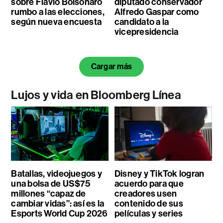
sobre Flávio Bolsonaro
diputado conservador
rumbo a las elecciones,
Alfredo Gaspar como
según nueva encuesta
candidato a la
vicepresidencia
Cargar más
Lujos y vida en Bloomberg Línea
Batallas, videojuegos y
Disney y TikTok logran
una bolsa de US$75
acuerdo para que
millones “capaz de
creadores usen
cambiar vidas”: así es la
contenido de sus
Esports World Cup 2026
películas y series