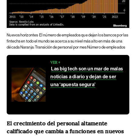
Nuevos horizontes
El número de empleados que dejan los bancos por las
fintechs en todo el mundo se acerca a su nivel más alto en más de una
década Naranja: Transición de personal por mes Número de empleados
VER +
Las big tech son un mar de malas
noticias a diario y dejan de ser
una ‘apuesta segura’
El crecimiento del personal altamente
calificado que cambia a funciones en nuevos