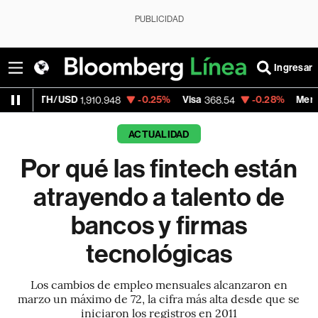
PUBLICIDAD
Ingresar
USD
-0.25%
Visa
-0.28%
MercadoLibre
1,910.948
368.54
1,92
ACTUALIDAD
Por qué las fintech están
atrayendo a talento de
bancos y firmas
tecnológicas
Los cambios de empleo mensuales alcanzaron en
marzo un máximo de 72, la cifra más alta desde que se
iniciaron los registros en 2011