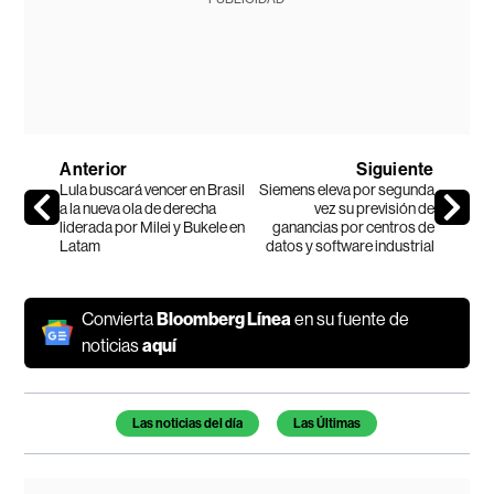
Anterior
Siguiente
Lula buscará vencer en Brasil
Siemens eleva por segunda
a la nueva ola de derecha
vez su previsión de
liderada por Milei y Bukele en
ganancias por centros de
Latam
datos y software industrial
Convierta
Bloomberg Línea
en su fuente de
noticias
aquí
Temas de este artículo
Las noticias del día
Las Últimas