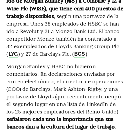
ido de Morgan Stanley (
) a Coinbase y 12 a
MS
Wise Plc (WISE), que tiene casi 400 puestos de
trabajo disponibles
, según una portavoz de la
empresa. Unos 38 empleados de HSBC se han
ido a Revolut y 21 a Monzo Bank Ltd. El banco
competidor Monzo también ha contratado a
32 exempleados de Lloyds Banking Group Plc
(
) y 27 de Barclays Plc. (
)
LYG
BCS
Morgan Stanley y HSBC no hicieron
comentarios. En declaraciones enviadas por
correo electrónico, el director de operaciones
(COO) de Barclays, Mark Ashton-Rigby, y una
portavoz de Lloyds (que recientemente ocupó
el segundo lugar en una lista de LinkedIn de
los 25 mejores empleadores del Reino Unido)
señalaron cada uno la importancia que sus
bancos dan a la cultura del lugar de trabajo
.