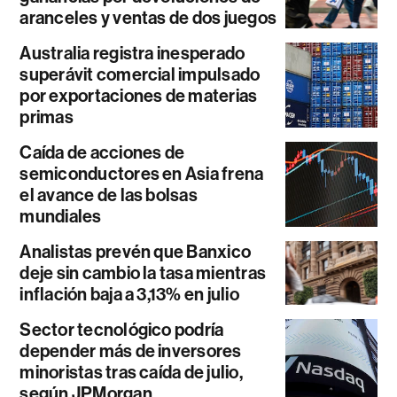
aranceles y ventas de dos juegos
Australia registra inesperado
superávit comercial impulsado
por exportaciones de materias
primas
Caída de acciones de
semiconductores en Asia frena
el avance de las bolsas
mundiales
Analistas prevén que Banxico
deje sin cambio la tasa mientras
inflación baja a 3,13% en julio
Sector tecnológico podría
depender más de inversores
minoristas tras caída de julio,
según JPMorgan