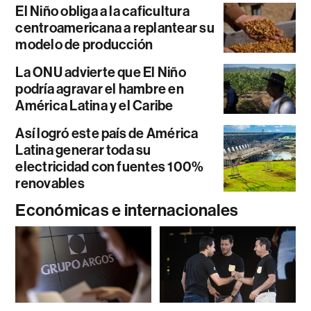
El Niño obliga a la caficultura
centroamericana a replantear su
modelo de producción
La ONU advierte que El Niño
podría agravar el hambre en
América Latina y el Caribe
Así logró este país de América
Latina generar toda su
electricidad con fuentes 100%
renovables
Económicas e internacionales