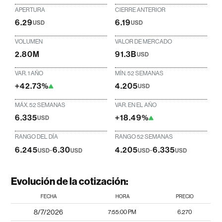
APERTURA
CIERRE ANTERIOR
6.29
6.19
USD
USD
VOLUMEN
VALOR DE MERCADO
2.80M
91.3B
USD
VAR. 1 AÑO
MÍN. 52 SEMANAS
+42.73%
4.205
USD
MÁX. 52 SEMANAS
VAR. EN EL AÑO
6.335
+18.49%
USD
RANGO DEL DÍA
RANGO 52 SEMANAS
6.245
-
6.30
4.205
-
6.335
USD
USD
USD
USD
Evolución de la cotización:
FECHA
HORA
PRECIO
8/7/2026
7:55:00 PM
6.270