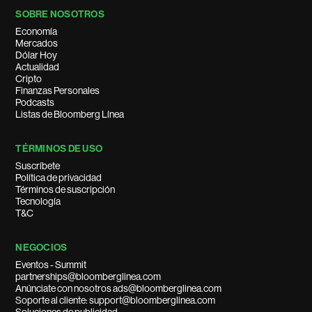
SOBRE NOSOTROS
Economía
Mercados
Dólar Hoy
Actualidad
Cripto
Finanzas Personales
Podcasts
Listas de Bloomberg Línea
TÉRMINOS DE USO
Suscríbete
Política de privacidad
Términos de suscripción
Tecnología
T&C
NEGOCIOS
Eventos - Summit
partnerships@bloomberglinea.com
Anúnciate con nosotros ads@bloomberglinea.com
Soporte al cliente: support@bloomberglinea.com