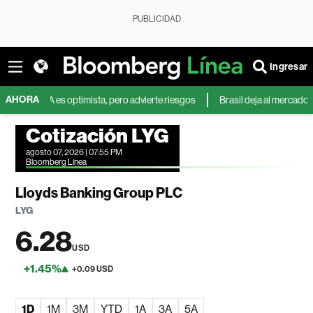
PUBLICIDAD
Ingresar
AHORA
ofA es optimista, pero advierte riesgos
Brasil deja al mercado mundial
Cotización LYG
agosto 07, 2026 | 07:55 PM
Bloomberg Línea
Lloyds Banking Group PLC
LYG
6.28
USD
+1.45%
+0.09 USD
1D
1M
3M
YTD
1A
3A
5A