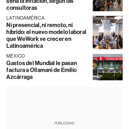
sería la inflación, según las
consultoras
LATINOAMÉRICA
Ni presencial, ni remoto, ni
híbrido: el nuevo modelo laboral
que WeWork ve crecer en
Latinoamérica
MÉXICO
Gastos del Mundial le pasan
factura a Ollamani de Emilio
Azcárraga
PUBLICIDAD