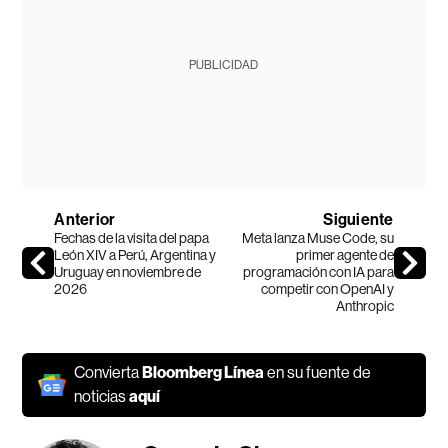
PUBLICIDAD
Anterior
Siguiente
Fechas de la visita del papa
Meta lanza Muse Code, su
León XIV a Perú, Argentina y
primer agente de
Uruguay en noviembre de
programación con IA para
2026
competir con OpenAI y
Anthropic
Convierta
Bloomberg Línea
en su fuente de
noticias
aquí