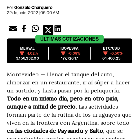
Por
Gonzalo Charquero
22 de junio, 2022 | 05:00 AM
ÚLTIMAS
COTIZACIONES
MERVAL
IBOVESPA
BTC/USD
-1.02%
-0.09%
-0.50%
3,156,332.00
177,726.17
64,460.25
Montevideo — Llenar el tanque del auto,
almorzar en un restaurante, ir al súper a hacer
un surtido, y hasta pasar por la peluquería.
Todo en un mismo día, pero en otro país,
aunque a mitad de precio.
Las actividades
forman parte de la rutina de los uruguayos que
viven en la frontera con Argentina, sobre todo
en las ciudades de Paysandú y Salto
, que se
ven seducidos por los precios en sus vecinas