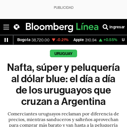
PUBLICIDAD
Ingresar
gota
-0.21%
Apple
+0.55%
USD COP
38,720.00
310.94
3,175
URUGUAY
Nafta, súper y peluquería
al dólar blue: el día a día
de los uruguayos que
cruzan a Argentina
Comerciantes uruguayos reclaman por diferencia de
precios, mientras sanduceros y salteños aprovechan
para comprar más barato y van hasta a la peluquería