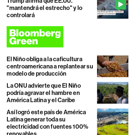
Trump afirma que EE.UU.
"mantendrá el estrecho" y lo
controlará
El Niño obliga a la caficultura
centroamericana a replantear su
modelo de producción
La ONU advierte que El Niño
podría agravar el hambre en
América Latina y el Caribe
Así logró este país de América
Latina generar toda su
electricidad con fuentes 100%
renovables