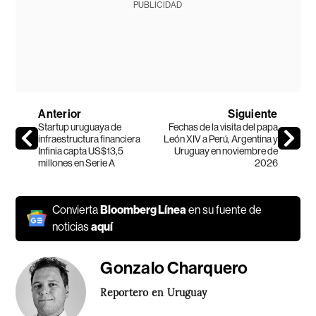
PUBLICIDAD
Anterior
Siguiente
Startup uruguaya de
Fechas de la visita del papa
infraestructura financiera
León XIV a Perú, Argentina y
Infinia capta US$13,5
Uruguay en noviembre de
millones en Serie A
2026
Convierta
Bloomberg Línea
en su fuente de
noticias
aquí
Gonzalo Charquero
Reportero en Uruguay