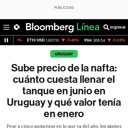
PUBLICIDAD
Ingresar
ETH/USD
-0.45%
Visa
-0.28%
MercadoLibr
1,907.10
368.54
URUGUAY
Sube precio de la nafta:
cuánto cuesta llenar el
tanque en junio en
Uruguay y qué valor tenía
en enero
Pese a cinco aumentos en lo que va del año, los ajustes