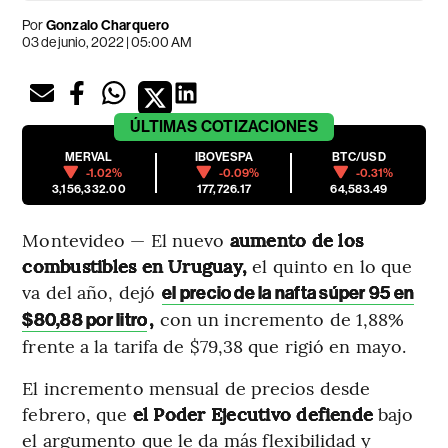
Por
Gonzalo Charquero
03 de junio, 2022 | 05:00 AM
ÚLTIMAS
COTIZACIONES
MERVAL
IBOVESPA
BTC/USD
-1.02%
-0.09%
-0.31%
3,156,332.00
177,726.17
64,583.49
Montevideo — El nuevo
aumento de los
combustibles en Uruguay,
el quinto en lo que
va del año, dejó
el precio de la nafta súper 95 en
,
con un incremento de 1,88%
$80,88 por litro
frente a la tarifa de $79,38 que rigió en mayo.
El incremento mensual de precios desde
febrero, que
el Poder Ejecutivo defiende
bajo
el argumento que le da más flexibilidad y