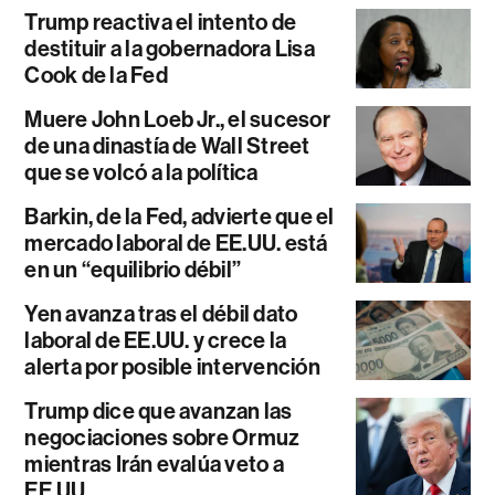
Trump reactiva el intento de
destituir a la gobernadora Lisa
Cook de la Fed
Muere John Loeb Jr., el sucesor
de una dinastía de Wall Street
que se volcó a la política
Barkin, de la Fed, advierte que el
mercado laboral de EE.UU. está
en un “equilibrio débil”
Yen avanza tras el débil dato
laboral de EE.UU. y crece la
alerta por posible intervención
Trump dice que avanzan las
negociaciones sobre Ormuz
mientras Irán evalúa veto a
EE.UU.