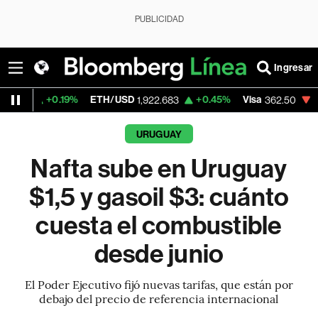
PUBLICIDAD
Ingresar
19%
ETH/USD
+0.45%
Visa
-2.15%
Merca
1,922.683
362.50
URUGUAY
Nafta sube en Uruguay
$1,5 y gasoil $3: cuánto
cuesta el combustible
desde junio
El Poder Ejecutivo fijó nuevas tarifas, que están por
debajo del precio de referencia internacional