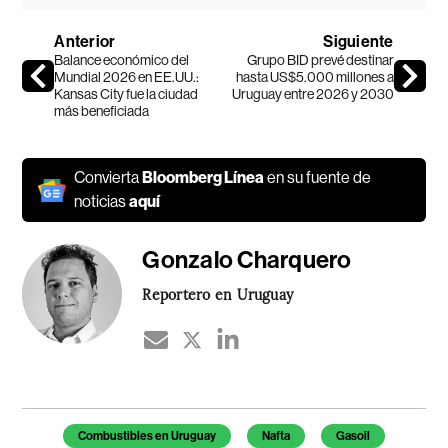
Anterior
Siguiente
Balance económico del
Grupo BID prevé destinar
Mundial 2026 en EE.UU.:
hasta US$5.000 millones a
Kansas City fue la ciudad
Uruguay entre 2026 y 2030
más beneficiada
Convierta
Bloomberg Línea
en su fuente de
noticias
aquí
Gonzalo Charquero
Reportero en Uruguay
Temas de este artículo
Combustibles en Uruguay
Nafta
Gasoil