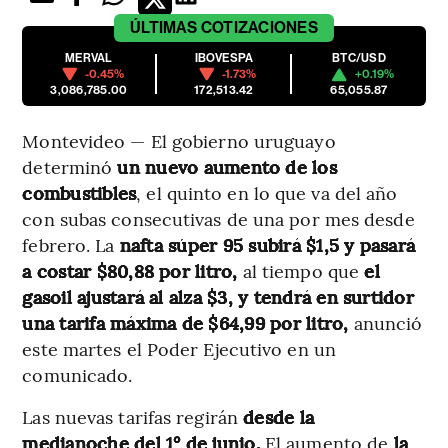
ÚLTIMAS
COTIZACIONES
MERVAL
IBOVESPA
BTC/USD
-0.45%
-1.73%
+0.19%
3,086,785.00
172,513.42
65,055.87
Montevideo — El gobierno uruguayo
determinó
un nuevo aumento de los
combustibles
, el quinto en lo que va del año
con subas consecutivas de una por mes desde
febrero. La
nafta súper 95 subirá $1,5 y pasará
a costar $80,88 por litro,
al tiempo que
el
gasoil ajustará al alza $3, y tendrá en surtidor
una tarifa máxima de $64,99 por litro,
anunció
este martes el Poder Ejecutivo en un
comunicado.
Las nuevas tarifas regirán
desde la
medianoche del 1° de junio.
El aumento de
la