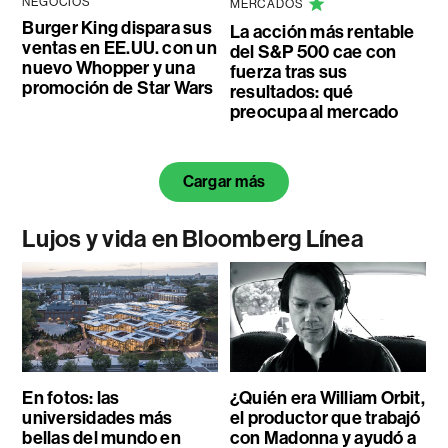
NEGOCIOS
MERCADOS
Burger King dispara sus
La acción más rentable
ventas en EE.UU. con un
del S&P 500 cae con
nuevo Whopper y una
fuerza tras sus
promoción de Star Wars
resultados: qué
preocupa al mercado
Cargar más
Lujos y vida en Bloomberg Línea
En fotos: las
¿Quién era William Orbit,
universidades más
el productor que trabajó
bellas del mundo en
con Madonna y ayudó a