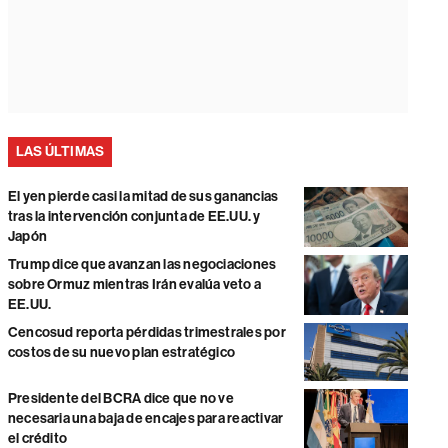
LAS ÚLTIMAS
El yen pierde casi la mitad de sus ganancias
tras la intervención conjunta de EE.UU. y
Japón
Trump dice que avanzan las negociaciones
sobre Ormuz mientras Irán evalúa veto a
EE.UU.
Cencosud reporta pérdidas trimestrales por
costos de su nuevo plan estratégico
Presidente del BCRA dice que no ve
necesaria una baja de encajes para reactivar
el crédito