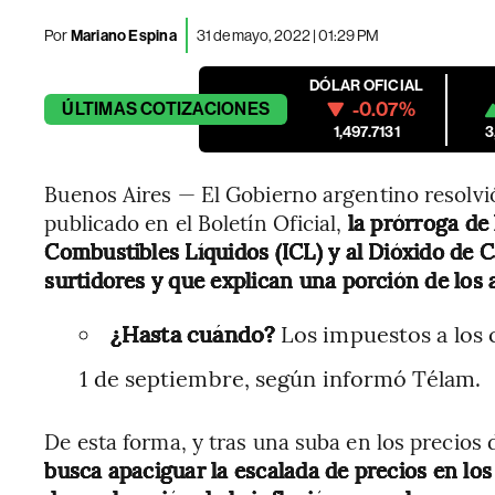
Por
Mariano Espina
31 de mayo, 2022 | 01:29 PM
DÓLAR OFICIAL
-0.07%
ÚLTIMAS
COTIZACIONES
1,497.7131
3
Buenos Aires — El Gobierno argentino resolvió
publicado en el Boletín Oficial,
la prórroga de 
Combustibles Líquidos (ICL) y al Dióxido de 
surtidores y que explican una porción de los 
¿Hasta cuándo?
Los impuestos a los 
1 de septiembre, según informó Télam.
De esta forma, y tras una suba en los precio
busca apaciguar la escalada de precios en lo