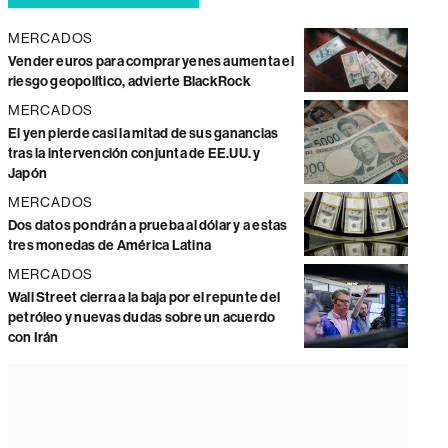
MERCADOS
Vender euros para comprar yenes aumenta el
riesgo geopolítico, advierte BlackRock
MERCADOS
El yen pierde casi la mitad de sus ganancias
tras la intervención conjunta de EE.UU. y
Japón
MERCADOS
Dos datos pondrán a prueba al dólar y a estas
tres monedas de América Latina
MERCADOS
Wall Street cierra a la baja por el repunte del
petróleo y nuevas dudas sobre un acuerdo
con Irán