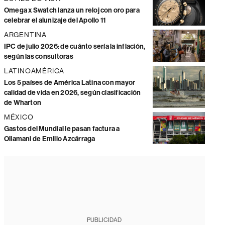
Omega x Swatch lanza un reloj con oro para
celebrar el alunizaje del Apollo 11
ARGENTINA
IPC de julio 2026: de cuánto sería la inflación,
según las consultoras
LATINOAMÉRICA
Los 5 países de América Latina con mayor
calidad de vida en 2026, según clasificación
de Wharton
MÉXICO
Gastos del Mundial le pasan factura a
Ollamani de Emilio Azcárraga
PUBLICIDAD