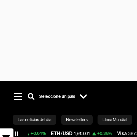
Seleccione un país
Las noticias del día
Newsletters
Línea Mundial
ETH/USD
1,913.01
Visa
367.32
+0.64%
+0.38%
-0.85
Bloomberg 