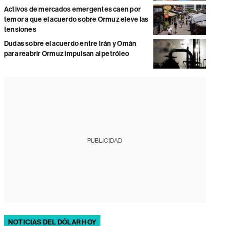
Activos de mercados emergentes caen por
temor a que el acuerdo sobre Ormuz eleve las
tensiones
Dudas sobre el acuerdo entre Irán y Omán
para reabrir Ormuz impulsan al petróleo
PUBLICIDAD
NOTICIAS DEL DÓLAR HOY