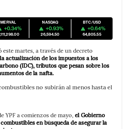
MERVAL
NASDAQ
BTC/USD
+0.34%
+0.93%
+0.64%
,111,298.00
26,594.50
64,805.55
 este martes, a través de un decreto
la actualización de los impuestos a los
Carbono (IDC),
tributos que pesan sobre los
aumentos de la nafta.
combustibles no subirán al menos hasta el
s de YPF a comienzos de mayo,
el Gobierno
s combustibles en búsqueda de asegurar la