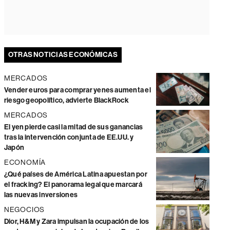
OTRAS NOTICIAS ECONÓMICAS
MERCADOS
Vender euros para comprar yenes aumenta el
riesgo geopolítico, advierte BlackRock
MERCADOS
El yen pierde casi la mitad de sus ganancias
tras la intervención conjunta de EE.UU. y
Japón
ECONOMÍA
¿Qué países de América Latina apuestan por
el fracking? El panorama legal que marcará
las nuevas inversiones
NEGOCIOS
Dior, H&M y Zara impulsan la ocupación de los