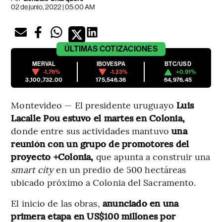
02 de junio, 2022 | 05:00 AM
ÚLTIMAS
COTIZACIONES
MERVAL
IBOVESPA
BTC/USD
-1.76%
-1.23%
+0.91%
3,100,732.00
175,546.36
64,976.45
Montevideo — El presidente uruguayo
Luis
Lacalle Pou estuvo el martes en Colonia,
donde entre sus actividades mantuvo
una
reunión con un grupo de promotores del
proyecto +Colonia,
que apunta a construir una
smart city
en un predio de 500 hectáreas
ubicado próximo a Colonia del Sacramento.
El inicio de las obras,
anunciado en una
primera etapa en US$100 millones por