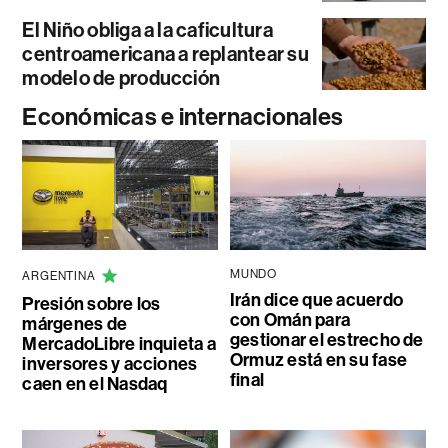
El Niño obliga a la caficultura
centroamericana a replantear su
modelo de producción
Económicas e internacionales
MUNDO
ARGENTINA
Irán dice que acuerdo
Presión sobre los
con Omán para
márgenes de
gestionar el estrecho de
MercadoLibre inquieta a
Ormuz está en su fase
inversores y acciones
final
caen en el Nasdaq