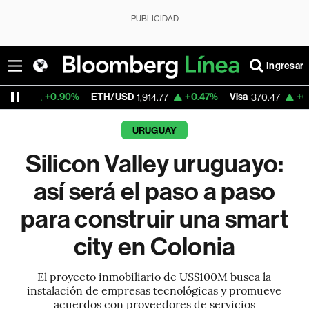
PUBLICIDAD
Ingresar
0%
ETH/USD
+0.47%
Visa
+0.52%
Mercado
1,914.77
370.47
URUGUAY
Silicon Valley uruguayo:
así será el paso a paso
para construir una smart
city en Colonia
El proyecto inmobiliario de US$100M busca la
instalación de empresas tecnológicas y promueve
acuerdos con proveedores de servicios