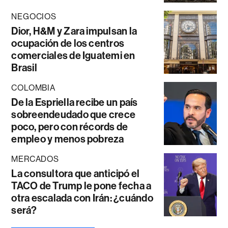
NEGOCIOS
Dior, H&M y Zara impulsan la
ocupación de los centros
comerciales de Iguatemi en
Brasil
COLOMBIA
De la Espriella recibe un país
sobreendeudado que crece
poco, pero con récords de
empleo y menos pobreza
MERCADOS
La consultora que anticipó el
TACO de Trump le pone fecha a
otra escalada con Irán: ¿cuándo
será?