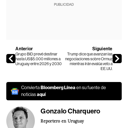
PUBLICIDAD
Anterior
Siguiente
Grupo BID prevé destinar
Trump dice que avanzan las
hasta US$5.000 millones a
negociaciones sobre Ormuz
Uruguay entre 2026 y 2030
mientras Irán evalúa veto a
EE.UU.
Convierta
Bloomberg Línea
en su fuente de
noticias
aquí
Gonzalo Charquero
Reportero en Uruguay