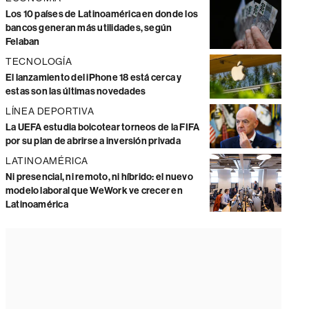
Los 10 países de Latinoamérica en donde los
bancos generan más utilidades, según
Felaban
TECNOLOGÍA
El lanzamiento del iPhone 18 está cerca y
estas son las últimas novedades
LÍNEA DEPORTIVA
La UEFA estudia boicotear torneos de la FIFA
por su plan de abrirse a inversión privada
LATINOAMÉRICA
Ni presencial, ni remoto, ni híbrido: el nuevo
modelo laboral que WeWork ve crecer en
Latinoamérica