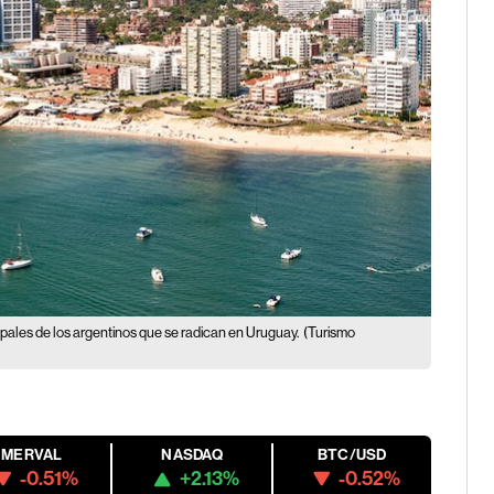
ipales de los argentinos que se radican en Uruguay.
(Turismo
MERVAL
NASDAQ
BTC/USD
-0.51%
+2.13%
-0.52%