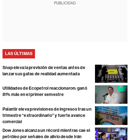
PUBLICIDAD
LAS ÚLTIMAS
Snap eleva la previsión de ventas antes de
lanzar sus gafas de realidad aumentada
Utilidades de Ecopetrol reaccionaron: ganó
81% más en el primer semestre
Palantir eleva previsiones de ingresos tras un
trimestre “extraordinario” y fuerte avance
comercial
Dow Jones alcanza un récord mientras cae el
petróleo por señales de alivio desde Irán