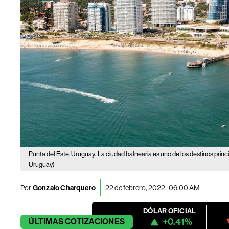
Punta del Este, Uruguay.
La ciudad balnearia es uno de los destinos princ
Uruguay)
Por
Gonzalo Charquero
22 de febrero, 2022 | 06:00 AM
DÓLAR OFICIAL
+0.41%
ÚLTIMAS
COTIZACIONES