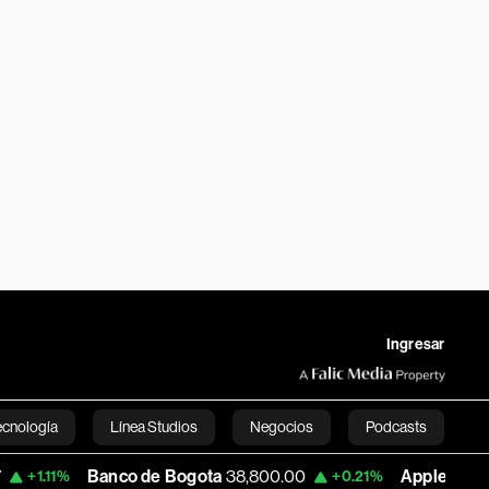
Ingresar
ecnología
Línea Studios
Negocios
Podcasts
Banco de Bogota
38,800.00
Apple
303.27
1%
+0.21%
-1
English