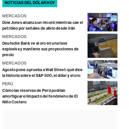
NOTICIAS DEL DÓLAR HOY
MERCADOS
Dow Jones alcanza un récord mientras cae el
petróleo por señales de alivio desde Irán
MERCADOS
Deutsche Bank ve al oro en una fase
explosiva y mantiene sus proyecciones de
precio
MERCADOS
Agosto pone a prueba a Wall Street: qué dice
la historia sobre el S&P 500, el dólar y el oro
PERÚ
Cómo las reservas de Perú podrían
amortiguar el impacto del fenómeno de El
Niño Costero