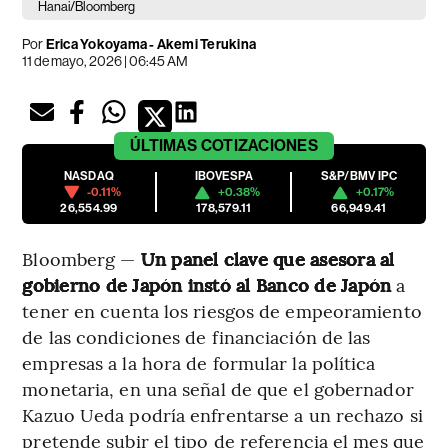
Hanai/Bloomberg
Por
Erica Yokoyama - Akemi Terukina
11 de mayo, 2026 | 06:45 AM
ÚLTIMAS
COTIZACIONES
NASDAQ
IBOVESPA
S&P/BMV IPC
-0.11%
+0.38%
+0.17%
26,554.99
178,579.11
66,949.41
Bloomberg —
Un panel clave que asesora al
gobierno de Japón instó al Banco de Japón
a
tener en cuenta los riesgos de empeoramiento
de las condiciones de financiación de las
empresas a la hora de formular la política
monetaria, en una señal de que el gobernador
Kazuo Ueda podría enfrentarse a un rechazo si
pretende subir el tipo de referencia el mes que