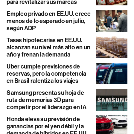
para revitalizar sus marcas
Empleo privado en EE.UU. crece
menos de lo esperado en julio,
según ADP
Tasas hipotecarias en EE.UU.
alcanzan su nivel más alto en un
año y frenan la demanda
Uber cumple previsiones de
reservas, pero la competencia
en Brasil ralentiza los viajes
Samsung presenta su hoja de
ruta de memorias 3D para
competir por el liderazgo en IA
Honda eleva su previsión de
ganancias por el yen débil y la
demanda de híbridos en EE.UU.