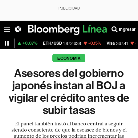
PUBLICIDAD
Ingresar
0.07%
ETH/USD
-0.15%
Visa
-0.59%
Mer
1,872.638
367.41
ECONOMÍA
Asesores del gobierno
japonés instan al BOJ a
vigilar el crédito antes de
subir tasas
El panel también instó al banco central a seguir
siendo consciente de que la escasez de bienes y el
aumento de los precios podrían incrementar las