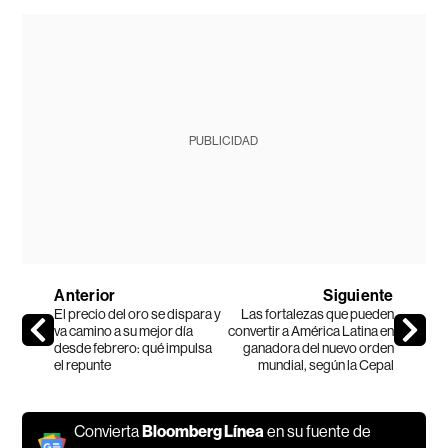
PUBLICIDAD
Anterior
Siguiente
El precio del oro se dispara y
Las fortalezas que pueden
va camino a su mejor día
convertir a América Latina en
desde febrero: qué impulsa
ganadora del nuevo orden
el repunte
mundial, según la Cepal
Convierta
Bloomberg Línea
en su fuente de